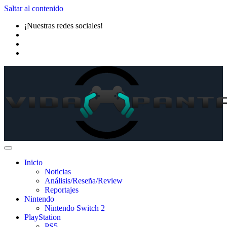
Saltar al contenido
¡Nuestras redes sociales!
Inicio
Noticias
Análisis/Reseña/Review
Reportajes
Nintendo
Nintendo Switch 2
PlayStation
PS5