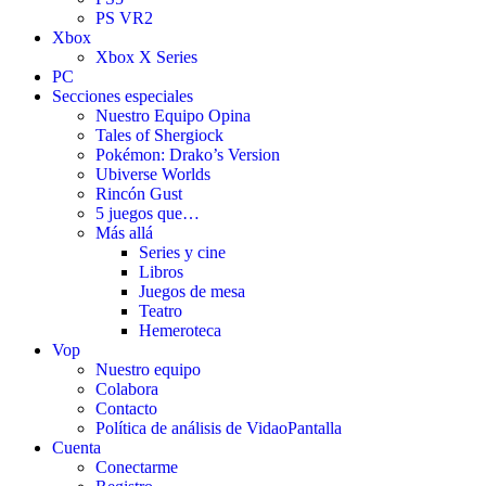
PS VR2
Xbox
Xbox X Series
PC
Secciones especiales
Nuestro Equipo Opina
Tales of Shergiock
Pokémon: Drako’s Version
Ubiverse Worlds
Rincón Gust
5 juegos que…
Más allá
Series y cine
Libros
Juegos de mesa
Teatro
Hemeroteca
Vop
Nuestro equipo
Colabora
Contacto
Política de análisis de VidaoPantalla
Cuenta
Conectarme