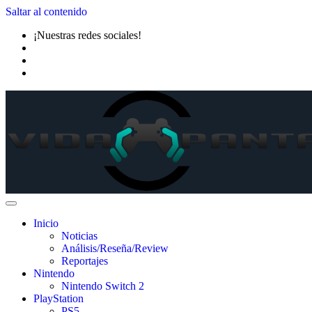
Saltar al contenido
¡Nuestras redes sociales!
Inicio
Noticias
Análisis/Reseña/Review
Reportajes
Nintendo
Nintendo Switch 2
PlayStation
PS5