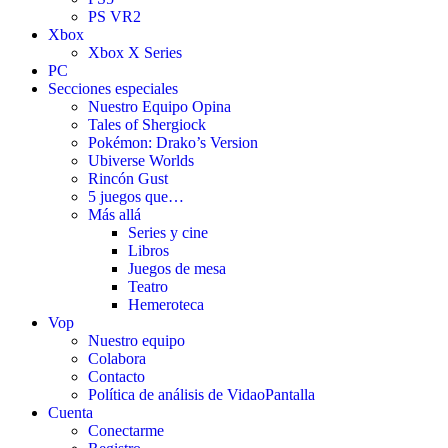
PS VR2
Xbox
Xbox X Series
PC
Secciones especiales
Nuestro Equipo Opina
Tales of Shergiock
Pokémon: Drako’s Version
Ubiverse Worlds
Rincón Gust
5 juegos que…
Más allá
Series y cine
Libros
Juegos de mesa
Teatro
Hemeroteca
Vop
Nuestro equipo
Colabora
Contacto
Política de análisis de VidaoPantalla
Cuenta
Conectarme