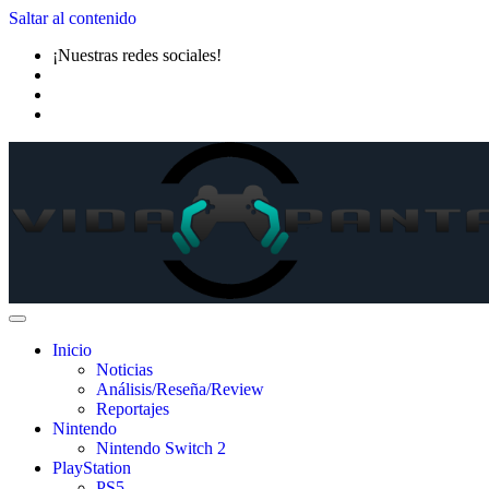
Saltar al contenido
¡Nuestras redes sociales!
Inicio
Noticias
Análisis/Reseña/Review
Reportajes
Nintendo
Nintendo Switch 2
PlayStation
PS5