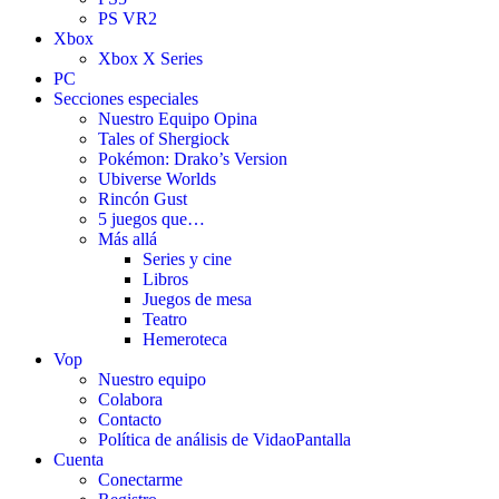
PS VR2
Xbox
Xbox X Series
PC
Secciones especiales
Nuestro Equipo Opina
Tales of Shergiock
Pokémon: Drako’s Version
Ubiverse Worlds
Rincón Gust
5 juegos que…
Más allá
Series y cine
Libros
Juegos de mesa
Teatro
Hemeroteca
Vop
Nuestro equipo
Colabora
Contacto
Política de análisis de VidaoPantalla
Cuenta
Conectarme