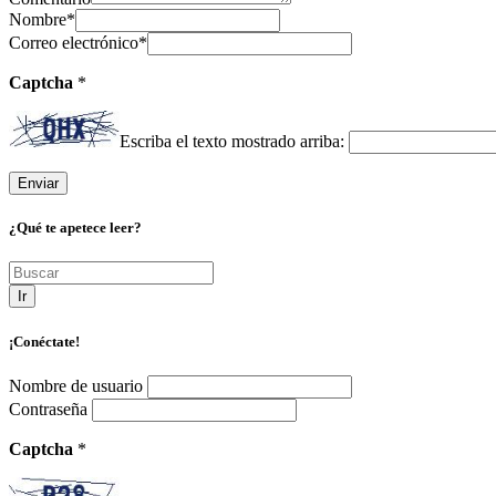
Nombre
*
Correo electrónico
*
Captcha
*
Escriba el texto mostrado arriba:
¿Qué te apetece leer?
Ir
¡Conéctate!
Nombre de usuario
Contraseña
Captcha
*