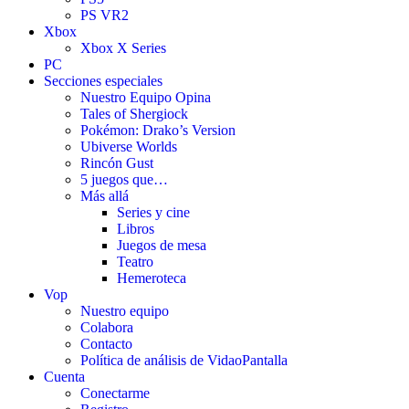
PS VR2
Xbox
Xbox X Series
PC
Secciones especiales
Nuestro Equipo Opina
Tales of Shergiock
Pokémon: Drako’s Version
Ubiverse Worlds
Rincón Gust
5 juegos que…
Más allá
Series y cine
Libros
Juegos de mesa
Teatro
Hemeroteca
Vop
Nuestro equipo
Colabora
Contacto
Política de análisis de VidaoPantalla
Cuenta
Conectarme