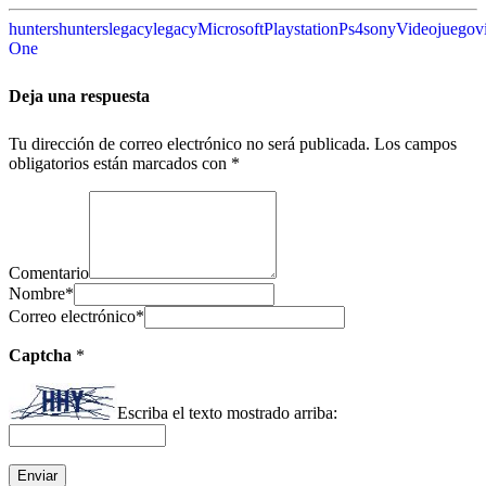
hunters
hunterslegacy
legacy
Microsoft
Playstation
Ps4
sony
Videojuego
v
One
Deja una respuesta
Tu dirección de correo electrónico no será publicada.
Los campos
obligatorios están marcados con
*
Comentario
Nombre
*
Correo electrónico
*
Captcha
*
Escriba el texto mostrado arriba: