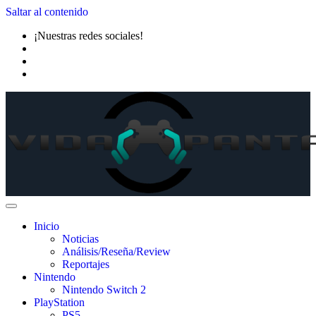
Saltar al contenido
¡Nuestras redes sociales!
Inicio
Noticias
Análisis/Reseña/Review
Reportajes
Nintendo
Nintendo Switch 2
PlayStation
PS5