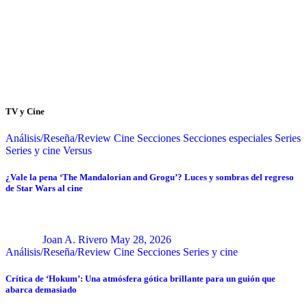
TV y Cine
Análisis/Reseña/Review
Cine
Secciones
Secciones especiales
Series
Series y cine
Versus
¿Vale la pena ‘The Mandalorian and Grogu’? Luces y sombras del regreso
de Star Wars al cine
Joan A. Rivero
May 28, 2026
Análisis/Reseña/Review
Cine
Secciones
Series y cine
Crítica de ‘Hokum’: Una atmósfera gótica brillante para un guión que
abarca demasiado