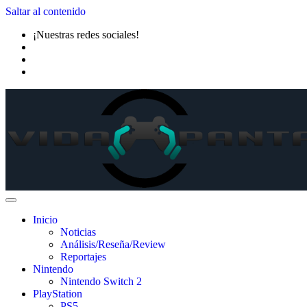
Saltar al contenido
¡Nuestras redes sociales!
Inicio
Noticias
Análisis/Reseña/Review
Reportajes
Nintendo
Nintendo Switch 2
PlayStation
PS5