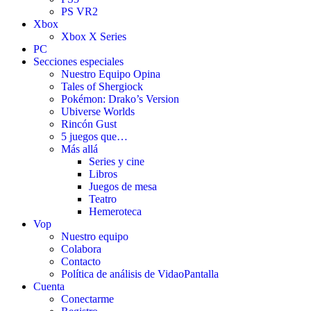
PS VR2
Xbox
Xbox X Series
PC
Secciones especiales
Nuestro Equipo Opina
Tales of Shergiock
Pokémon: Drako’s Version
Ubiverse Worlds
Rincón Gust
5 juegos que…
Más allá
Series y cine
Libros
Juegos de mesa
Teatro
Hemeroteca
Vop
Nuestro equipo
Colabora
Contacto
Política de análisis de VidaoPantalla
Cuenta
Conectarme