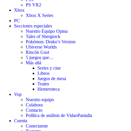
PS VR2
Xbox
Xbox X Series
PC
Secciones especiales
Nuestro Equipo Opina
Tales of Shergiock
Pokémon: Drako’s Version
Ubiverse Worlds
Rincón Gust
5 juegos que…
Más allá
Series y cine
Libros
Juegos de mesa
Teatro
Hemeroteca
Vop
Nuestro equipo
Colabora
Contacto
Política de análisis de VidaoPantalla
Cuenta
Conectarme