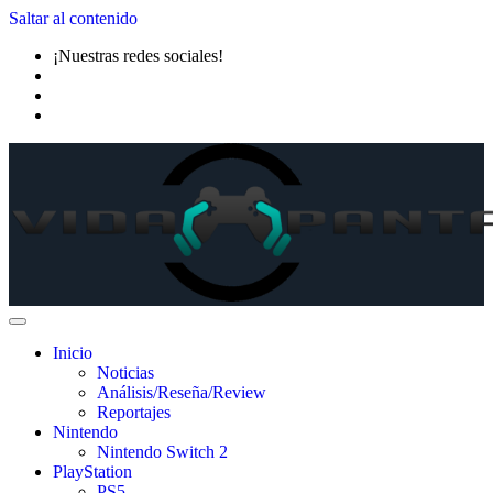
Saltar al contenido
¡Nuestras redes sociales!
Inicio
Noticias
Análisis/Reseña/Review
Reportajes
Nintendo
Nintendo Switch 2
PlayStation
PS5