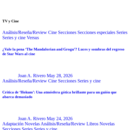
TV y Cine
Análisis/Reseña/Review
Cine
Secciones
Secciones especiales
Series
Series y cine
Versus
¿Vale la pena ‘The Mandalorian and Grogu’? Luces y sombras del regreso
de Star Wars al cine
Joan A. Rivero
May 28, 2026
Análisis/Reseña/Review
Cine
Secciones
Series y cine
Crítica de ‘Hokum’: Una atmósfera gótica brillante para un guión que
abarca demasiado
Joan A. Rivero
May 24, 2026
Adaptación Novelas
Análisis/Reseña/Review
Libros
Novelas
Secciones
Series
Series y cine