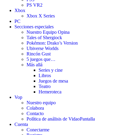
PS VR2
Xbox
Xbox X Series
PC
Secciones especiales
Nuestro Equipo Opina
Tales of Shergiock
Pokémon: Drako’s Version
Ubiverse Worlds
Rincón Gust
5 juegos que…
Más allá
Series y cine
Libros
Juegos de mesa
Teatro
Hemeroteca
Vop
Nuestro equipo
Colabora
Contacto
Política de análisis de VidaoPantalla
Cuenta
Conectarme