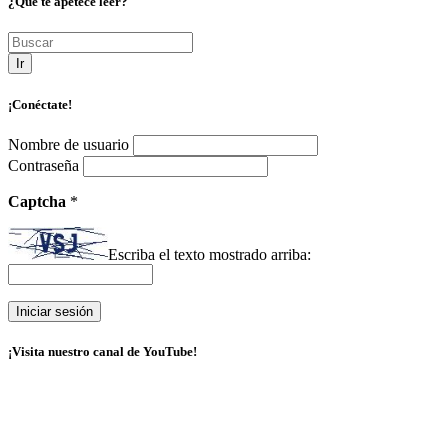
¿Qué te apetece leer?
Ir
¡Conéctate!
Nombre de usuario
Contraseña
Captcha
*
Escriba el texto mostrado arriba:
¡Visita nuestro canal de YouTube!