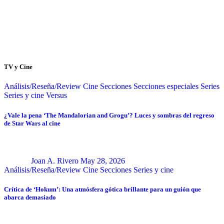
TV y Cine
Análisis/Reseña/Review
Cine
Secciones
Secciones especiales
Series
Series y cine
Versus
¿Vale la pena ‘The Mandalorian and Grogu’? Luces y sombras del regreso
de Star Wars al cine
Joan A. Rivero
May 28, 2026
Análisis/Reseña/Review
Cine
Secciones
Series y cine
Crítica de ‘Hokum’: Una atmósfera gótica brillante para un guión que
abarca demasiado