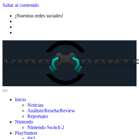
Saltar al contenido
¡Nuestras redes sociales!
Inicio
Noticias
Análisis/Reseña/Review
Reportajes
Nintendo
Nintendo Switch 2
PlayStation
PS5