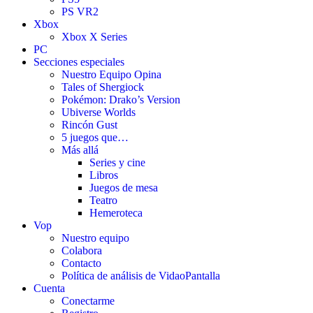
PS VR2
Xbox
Xbox X Series
PC
Secciones especiales
Nuestro Equipo Opina
Tales of Shergiock
Pokémon: Drako’s Version
Ubiverse Worlds
Rincón Gust
5 juegos que…
Más allá
Series y cine
Libros
Juegos de mesa
Teatro
Hemeroteca
Vop
Nuestro equipo
Colabora
Contacto
Política de análisis de VidaoPantalla
Cuenta
Conectarme