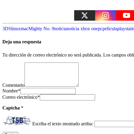
3DS
linux
mac
Mighty No. 9
noticia
noticia xbox one
pc
pelicula
playstati
Deja una respuesta
Tu dirección de correo electrónico no será publicada.
Los campos obli
Comentario
Nombre
*
Correo electrónico
*
Captcha
*
Escriba el texto mostrado arriba: