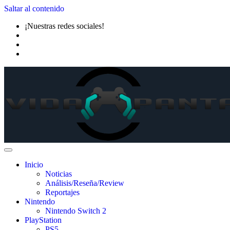
Saltar al contenido
¡Nuestras redes sociales!
Inicio
Noticias
Análisis/Reseña/Review
Reportajes
Nintendo
Nintendo Switch 2
PlayStation
PS5