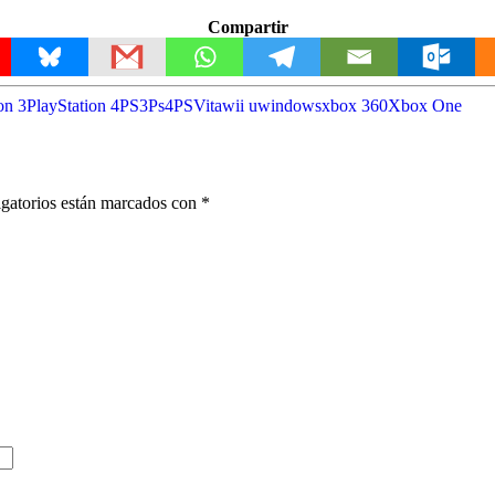
Compartir
on 3
PlayStation 4
PS3
Ps4
PSVita
wii u
windows
xbox 360
Xbox One
gatorios están marcados con
*