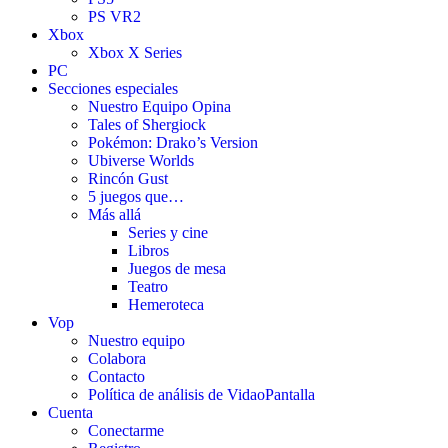
PS VR2
Xbox
Xbox X Series
PC
Secciones especiales
Nuestro Equipo Opina
Tales of Shergiock
Pokémon: Drako’s Version
Ubiverse Worlds
Rincón Gust
5 juegos que…
Más allá
Series y cine
Libros
Juegos de mesa
Teatro
Hemeroteca
Vop
Nuestro equipo
Colabora
Contacto
Política de análisis de VidaoPantalla
Cuenta
Conectarme