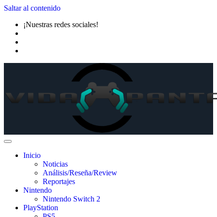
Saltar al contenido
¡Nuestras redes sociales!
Inicio
Noticias
Análisis/Reseña/Review
Reportajes
Nintendo
Nintendo Switch 2
PlayStation
PS5