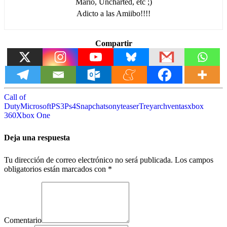
Mario, Uncharted, etc ;)
Adicto a las Amiibo!!!!
Compartir
Call of
Duty
Microsoft
PS3
Ps4
Snapchat
sony
teaser
Treyarch
ventas
xbox
360
Xbox One
Deja una respuesta
Tu dirección de correo electrónico no será publicada.
Los campos
obligatorios están marcados con
*
Comentario