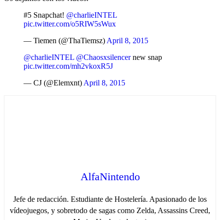
#5 Snapchat!
@charlieINTEL
pic.twitter.com/o5RIW5sWux
— Tiemen (@ThaTiemsz)
April 8, 2015
@charlieINTEL
@Chaosxsilencer
new snap
pic.twitter.com/mh2vkoxR5J
— CJ (@Elemxnt)
April 8, 2015
AlfaNintendo
Jefe de redacción. Estudiante de Hostelería. Apasionado de los
vídeojuegos, y sobretodo de sagas como Zelda, Assassins Creed,