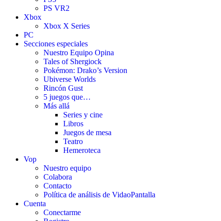
PS VR2
Xbox
Xbox X Series
PC
Secciones especiales
Nuestro Equipo Opina
Tales of Shergiock
Pokémon: Drako’s Version
Ubiverse Worlds
Rincón Gust
5 juegos que…
Más allá
Series y cine
Libros
Juegos de mesa
Teatro
Hemeroteca
Vop
Nuestro equipo
Colabora
Contacto
Política de análisis de VidaoPantalla
Cuenta
Conectarme