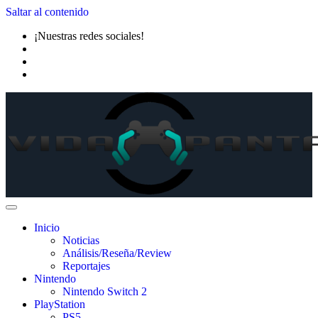
Saltar al contenido
¡Nuestras redes sociales!
Inicio
Noticias
Análisis/Reseña/Review
Reportajes
Nintendo
Nintendo Switch 2
PlayStation
PS5