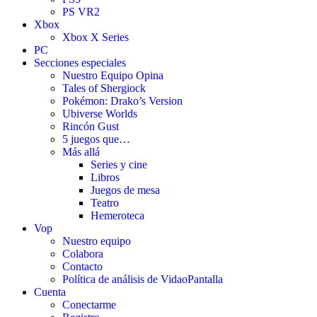
PS VR2
Xbox
Xbox X Series
PC
Secciones especiales
Nuestro Equipo Opina
Tales of Shergiock
Pokémon: Drako’s Version
Ubiverse Worlds
Rincón Gust
5 juegos que…
Más allá
Series y cine
Libros
Juegos de mesa
Teatro
Hemeroteca
Vop
Nuestro equipo
Colabora
Contacto
Política de análisis de VidaoPantalla
Cuenta
Conectarme