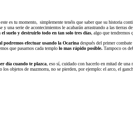
4 este es tu momento, simplemente tenéis que saber que su historia con
se y una serie de acontecimientos le acabarán arrastrando a las tierras d
l suelo y destruirlo todo en tan solo tres días
, algo que tendremos q
cual podremos efectuar usando la Ocarina
después del primer combate 
dremos que pasarnos cada templo
lo mas rápido posible.
Tampoco os debé
er día cuando te plazca
, eso sí, cuidado con hacerlo en mitad de una 
ro los objetos de mazmorra, no se pierden, por ejemplo: el arco, el ganch