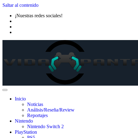
Saltar al contenido
¡Nuestras redes sociales!
Inicio
Noticias
Análisis/Reseña/Review
Reportajes
Nintendo
Nintendo Switch 2
PlayStation
PS5