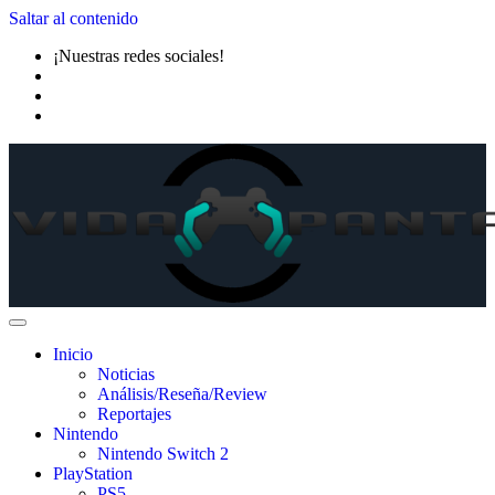
Saltar al contenido
¡Nuestras redes sociales!
Inicio
Noticias
Análisis/Reseña/Review
Reportajes
Nintendo
Nintendo Switch 2
PlayStation
PS5