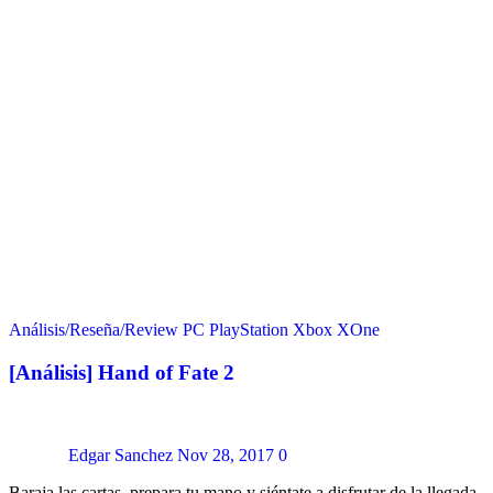
Análisis/Reseña/Review
PC
PlayStation
Xbox
XOne
[Análisis] Hand of Fate 2
Edgar Sanchez
Nov 28, 2017
0
Baraja las cartas, prepara tu mano y siéntate a disfrutar de la llegada