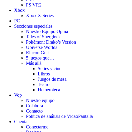
PS VR2
Xbox
Xbox X Series
PC
Secciones especiales
Nuestro Equipo Opina
Tales of Shergiock
Pokémon: Drako’s Version
Ubiverse Worlds
Rincón Gust
5 juegos que…
Más allá
Series y cine
Libros
Juegos de mesa
Teatro
Hemeroteca
Vop
Nuestro equipo
Colabora
Contacto
Política de análisis de VidaoPantalla
Cuenta
Conectarme