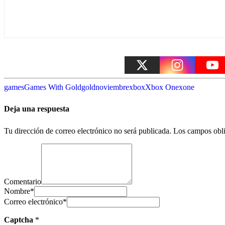
games
Games With Gold
gold
noviembre
xbox
Xbox One
xone
Deja una respuesta
Tu dirección de correo electrónico no será publicada.
Los campos obli
Comentario
Nombre
*
Correo electrónico
*
Captcha
*