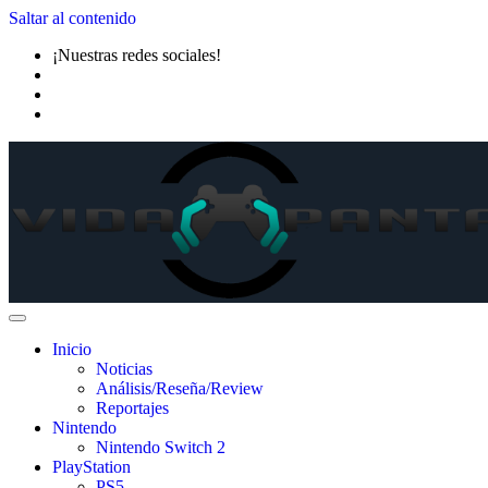
Saltar al contenido
¡Nuestras redes sociales!
Inicio
Noticias
Análisis/Reseña/Review
Reportajes
Nintendo
Nintendo Switch 2
PlayStation
PS5