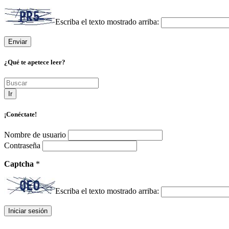
Escriba el texto mostrado arriba:
¿Qué te apetece leer?
Ir
¡Conéctate!
Nombre de usuario
Contraseña
Captcha
*
Escriba el texto mostrado arriba: