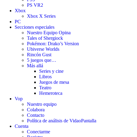
PS VR2
Xbox
Xbox X Series
PC
Secciones especiales
Nuestro Equipo Opina
Tales of Shergiock
Pokémon: Drako’s Version
Ubiverse Worlds
Rincón Gust
5 juegos que…
Más allá
Series y cine
Libros
Juegos de mesa
Teatro
Hemeroteca
Vop
Nuestro equipo
Colabora
Contacto
Política de análisis de VidaoPantalla
Cuenta
Conectarme