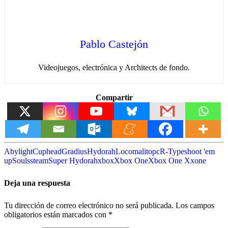
Pablo Castejón
Videojuegos, electrónica y Architects de fondo.
Compartir
Abylight
Cuphead
Gradius
Hydorah
Locomalito
pc
R-Type
shoot 'em
up
Souls
steam
Super Hydorah
xbox
Xbox One
Xbox One X
xone
Deja una respuesta
Tu dirección de correo electrónico no será publicada.
Los campos
obligatorios están marcados con
*