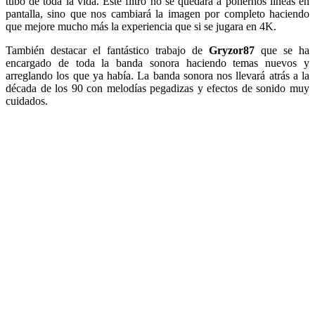
tubo de toda la vida. Este filtro no se quedará a ponernos líneas en
pantalla, sino que nos cambiará la imagen por completo haciendo
que mejore mucho más la experiencia que si se jugara en 4K.
También destacar el fantástico trabajo de
Gryzor87
que se ha
encargado de toda la banda sonora haciendo temas nuevos y
arreglando los que ya había. La banda sonora nos llevará atrás a la
década de los 90 con melodías pegadizas y efectos de sonido muy
cuidados.