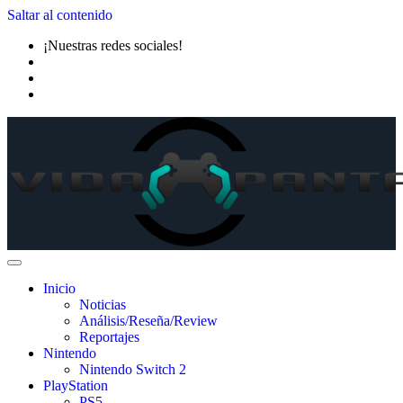
Saltar al contenido
¡Nuestras redes sociales!
Inicio
Noticias
Análisis/Reseña/Review
Reportajes
Nintendo
Nintendo Switch 2
PlayStation
PS5