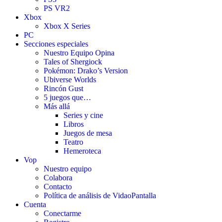
PS VR2
Xbox
Xbox X Series
PC
Secciones especiales
Nuestro Equipo Opina
Tales of Shergiock
Pokémon: Drako’s Version
Ubiverse Worlds
Rincón Gust
5 juegos que…
Más allá
Series y cine
Libros
Juegos de mesa
Teatro
Hemeroteca
Vop
Nuestro equipo
Colabora
Contacto
Política de análisis de VidaoPantalla
Cuenta
Conectarme