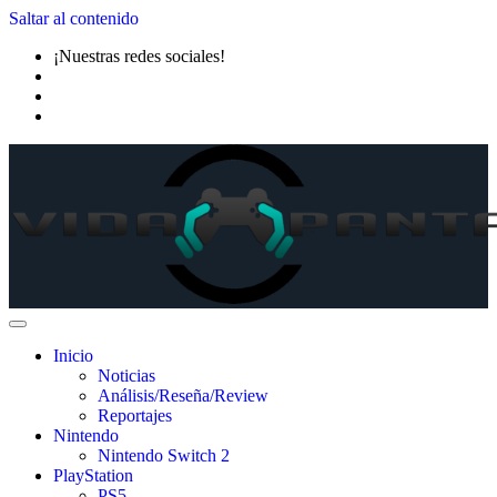
Saltar al contenido
¡Nuestras redes sociales!
Inicio
Noticias
Análisis/Reseña/Review
Reportajes
Nintendo
Nintendo Switch 2
PlayStation
PS5