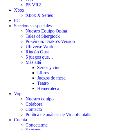
PS VR2
Xbox
Xbox X Series
PC
Secciones especiales
Nuestro Equipo Opina
Tales of Shergiock
Pokémon: Drako’s Version
Ubiverse Worlds
Rincón Gust
5 juegos que…
Más allá
Series y cine
Libros
Juegos de mesa
Teatro
Hemeroteca
Vop
Nuestro equipo
Colabora
Contacto
Política de análisis de VidaoPantalla
Cuenta
Conectarme