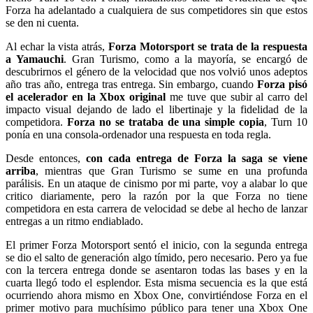
Forza ha adelantado a cualquiera de sus competidores sin que estos
se den ni cuenta.
Al echar la vista atrás,
Forza Motorsport se trata de la respuesta
a Yamauchi
. Gran Turismo, como a la mayoría, se encargó de
descubrirnos el género de la velocidad que nos volvió unos adeptos
año tras año, entrega tras entrega. Sin embargo, cuando
Forza pisó
el acelerador en la Xbox original
me tuve que subir al carro del
impacto visual dejando de lado el libertinaje y la fidelidad de la
competidora.
Forza no se trataba de una simple copia
, Turn 10
ponía en una consola-ordenador una respuesta en toda regla.
Desde entonces,
con cada entrega de Forza la saga se viene
arriba
, mientras que Gran Turismo se sume en una profunda
parálisis. En un ataque de cinismo por mi parte, voy a alabar lo que
critico diariamente, pero la razón por la que Forza no tiene
competidora en esta carrera de velocidad se debe al hecho de lanzar
entregas a un ritmo endiablado.
El primer Forza Motorsport sentó el inicio, con la segunda entrega
se dio el salto de generación algo tímido, pero necesario. Pero ya fue
con la tercera entrega donde se asentaron todas las bases y en la
cuarta llegó todo el esplendor. Esta misma secuencia es la que está
ocurriendo ahora mismo en Xbox One, convirtiéndose Forza en el
primer motivo para muchísimo público para tener una Xbox One