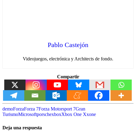
Pablo Castejón
Videojuegos, electrónica y Architects de fondo.
Compartir
demo
Forza
Forza 7
Forza Motorsport 7
Gran
Turismo
Microsoft
porsche
xbox
Xbox One X
xone
Deja una respuesta