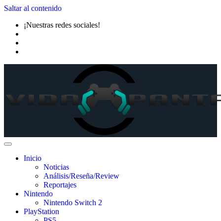
Saltar al contenido
¡Nuestras redes sociales!
Inicio
Noticias
Análisis/Reseña/Review
Reportajes
Nintendo
Nintendo Switch 2
PlayStation
PS5