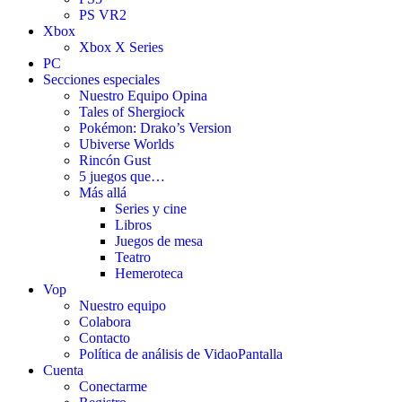
PS VR2
Xbox
Xbox X Series
PC
Secciones especiales
Nuestro Equipo Opina
Tales of Shergiock
Pokémon: Drako’s Version
Ubiverse Worlds
Rincón Gust
5 juegos que…
Más allá
Series y cine
Libros
Juegos de mesa
Teatro
Hemeroteca
Vop
Nuestro equipo
Colabora
Contacto
Política de análisis de VidaoPantalla
Cuenta
Conectarme