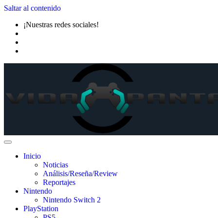
Saltar al contenido
¡Nuestras redes sociales!
Inicio
Noticias
Análisis/Reseña/Review
Reportajes
Nintendo
Nintendo Switch 2
PlayStation
PS5