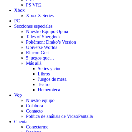
PS VR2
Xbox
Xbox X Series
PC
Secciones especiales
Nuestro Equipo Opina
Tales of Shergiock
Pokémon: Drako’s Version
Ubiverse Worlds
Rincón Gust
5 juegos que…
Más allá
Series y cine
Libros
Juegos de mesa
Teatro
Hemeroteca
Vop
Nuestro equipo
Colabora
Contacto
Política de análisis de VidaoPantalla
Cuenta
Conectarme