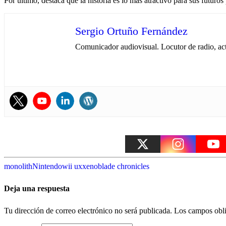
Por último, destaca que la historia es lo más atractivo para sus futuros
Sergio Ortuño Fernández
Comunicador audiovisual. Locutor de radio, ac
monolith
Nintendo
wii u
x
xenoblade chronicles
Deja una respuesta
Tu dirección de correo electrónico no será publicada.
Los campos obli