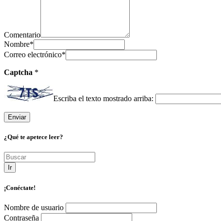
Comentario
Nombre
*
Correo electrónico
*
Captcha
*
Escriba el texto mostrado arriba:
¿Qué te apetece leer?
Ir
¡Conéctate!
Nombre de usuario
Contraseña