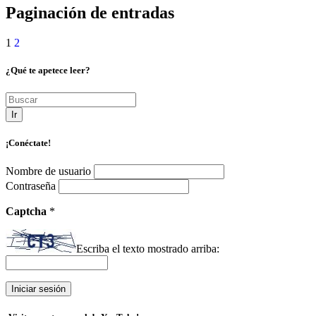
Paginación de entradas
1
2
¿Qué te apetece leer?
Ir
¡Conéctate!
Nombre de usuario
Contraseña
Captcha
*
Escriba el texto mostrado arriba: