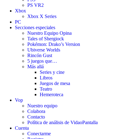
PS VR2
Xbox
Xbox X Series
PC
Secciones especiales
Nuestro Equipo Opina
Tales of Shergiock
Pokémon: Drako’s Version
Ubiverse Worlds
Rincón Gust
5 juegos que…
Más allá
Series y cine
Libros
Juegos de mesa
Teatro
Hemeroteca
Vop
Nuestro equipo
Colabora
Contacto
Política de análisis de VidaoPantalla
Cuenta
Conectarme