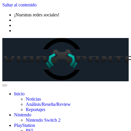
Saltar al contenido
¡Nuestras redes sociales!
Inicio
Noticias
Análisis/Reseña/Review
Reportajes
Nintendo
Nintendo Switch 2
PlayStation
PS5