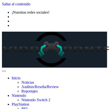
Saltar al contenido
¡Nuestras redes sociales!
Inicio
Noticias
Análisis/Reseña/Review
Reportajes
Nintendo
Nintendo Switch 2
PlayStation
PS5