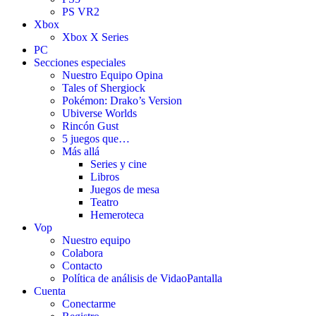
PS VR2
Xbox
Xbox X Series
PC
Secciones especiales
Nuestro Equipo Opina
Tales of Shergiock
Pokémon: Drako’s Version
Ubiverse Worlds
Rincón Gust
5 juegos que…
Más allá
Series y cine
Libros
Juegos de mesa
Teatro
Hemeroteca
Vop
Nuestro equipo
Colabora
Contacto
Política de análisis de VidaoPantalla
Cuenta
Conectarme