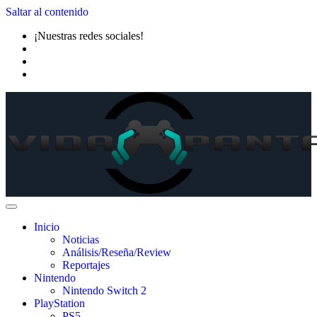
Saltar al contenido
¡Nuestras redes sociales!
Inicio
Noticias
Análisis/Reseña/Review
Reportajes
Nintendo
Nintendo Switch 2
PlayStation
PS5