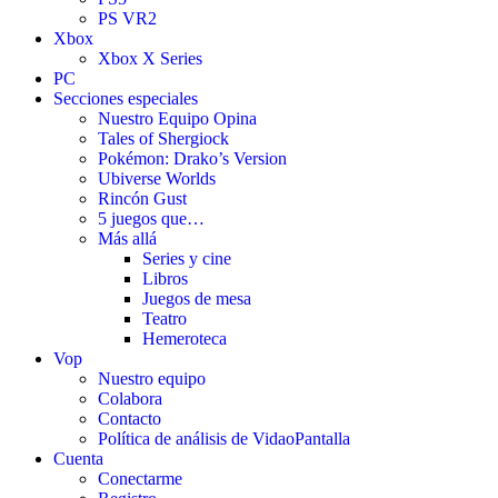
PS VR2
Xbox
Xbox X Series
PC
Secciones especiales
Nuestro Equipo Opina
Tales of Shergiock
Pokémon: Drako’s Version
Ubiverse Worlds
Rincón Gust
5 juegos que…
Más allá
Series y cine
Libros
Juegos de mesa
Teatro
Hemeroteca
Vop
Nuestro equipo
Colabora
Contacto
Política de análisis de VidaoPantalla
Cuenta
Conectarme