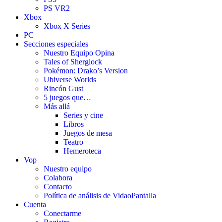
PS VR2
Xbox
Xbox X Series
PC
Secciones especiales
Nuestro Equipo Opina
Tales of Shergiock
Pokémon: Drako’s Version
Ubiverse Worlds
Rincón Gust
5 juegos que…
Más allá
Series y cine
Libros
Juegos de mesa
Teatro
Hemeroteca
Vop
Nuestro equipo
Colabora
Contacto
Política de análisis de VidaoPantalla
Cuenta
Conectarme