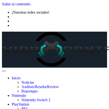
Saltar al contenido
¡Nuestras redes sociales!
Inicio
Noticias
Análisis/Reseña/Review
Reportajes
Nintendo
Nintendo Switch 2
PlayStation
PS5