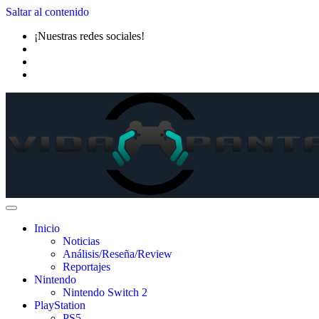
Saltar al contenido
¡Nuestras redes sociales!
Inicio
Noticias
Análisis/Reseña/Review
Reportajes
Nintendo
Nintendo Switch 2
PlayStation
PS5