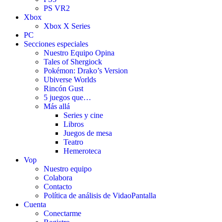
PS VR2
Xbox
Xbox X Series
PC
Secciones especiales
Nuestro Equipo Opina
Tales of Shergiock
Pokémon: Drako’s Version
Ubiverse Worlds
Rincón Gust
5 juegos que…
Más allá
Series y cine
Libros
Juegos de mesa
Teatro
Hemeroteca
Vop
Nuestro equipo
Colabora
Contacto
Política de análisis de VidaoPantalla
Cuenta
Conectarme