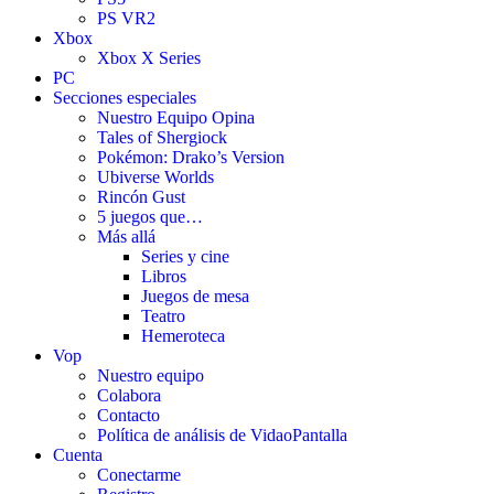
PS VR2
Xbox
Xbox X Series
PC
Secciones especiales
Nuestro Equipo Opina
Tales of Shergiock
Pokémon: Drako’s Version
Ubiverse Worlds
Rincón Gust
5 juegos que…
Más allá
Series y cine
Libros
Juegos de mesa
Teatro
Hemeroteca
Vop
Nuestro equipo
Colabora
Contacto
Política de análisis de VidaoPantalla
Cuenta
Conectarme