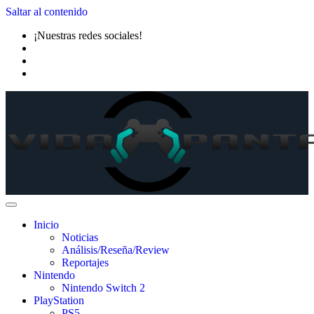
Saltar al contenido
¡Nuestras redes sociales!
Inicio
Noticias
Análisis/Reseña/Review
Reportajes
Nintendo
Nintendo Switch 2
PlayStation
PS5