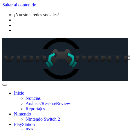
Saltar al contenido
¡Nuestras redes sociales!
Inicio
Noticias
Análisis/Reseña/Review
Reportajes
Nintendo
Nintendo Switch 2
PlayStation
PS5