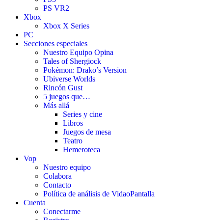
PS VR2
Xbox
Xbox X Series
PC
Secciones especiales
Nuestro Equipo Opina
Tales of Shergiock
Pokémon: Drako’s Version
Ubiverse Worlds
Rincón Gust
5 juegos que…
Más allá
Series y cine
Libros
Juegos de mesa
Teatro
Hemeroteca
Vop
Nuestro equipo
Colabora
Contacto
Política de análisis de VidaoPantalla
Cuenta
Conectarme