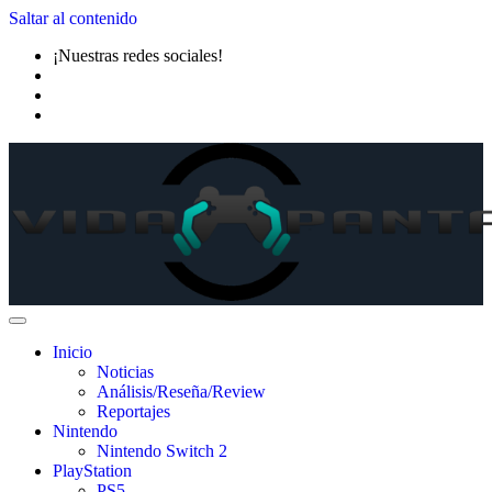
Saltar al contenido
¡Nuestras redes sociales!
Inicio
Noticias
Análisis/Reseña/Review
Reportajes
Nintendo
Nintendo Switch 2
PlayStation
PS5