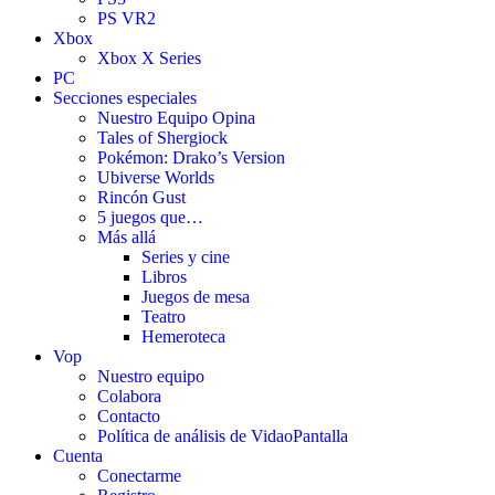
PS VR2
Xbox
Xbox X Series
PC
Secciones especiales
Nuestro Equipo Opina
Tales of Shergiock
Pokémon: Drako’s Version
Ubiverse Worlds
Rincón Gust
5 juegos que…
Más allá
Series y cine
Libros
Juegos de mesa
Teatro
Hemeroteca
Vop
Nuestro equipo
Colabora
Contacto
Política de análisis de VidaoPantalla
Cuenta
Conectarme