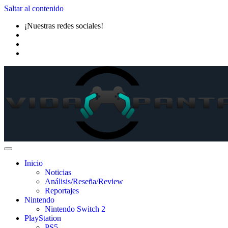
Saltar al contenido
¡Nuestras redes sociales!
Inicio
Noticias
Análisis/Reseña/Review
Reportajes
Nintendo
Nintendo Switch 2
PlayStation
PS5