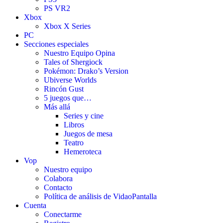
PS VR2
Xbox
Xbox X Series
PC
Secciones especiales
Nuestro Equipo Opina
Tales of Shergiock
Pokémon: Drako’s Version
Ubiverse Worlds
Rincón Gust
5 juegos que…
Más allá
Series y cine
Libros
Juegos de mesa
Teatro
Hemeroteca
Vop
Nuestro equipo
Colabora
Contacto
Política de análisis de VidaoPantalla
Cuenta
Conectarme