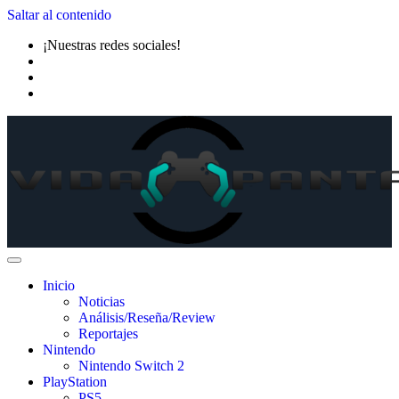
Saltar al contenido
¡Nuestras redes sociales!
Inicio
Noticias
Análisis/Reseña/Review
Reportajes
Nintendo
Nintendo Switch 2
PlayStation
PS5