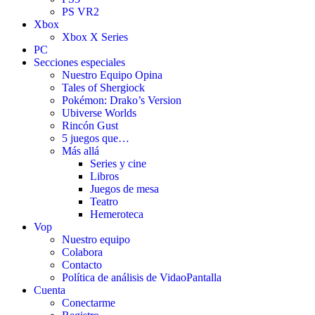
PS VR2
Xbox
Xbox X Series
PC
Secciones especiales
Nuestro Equipo Opina
Tales of Shergiock
Pokémon: Drako’s Version
Ubiverse Worlds
Rincón Gust
5 juegos que…
Más allá
Series y cine
Libros
Juegos de mesa
Teatro
Hemeroteca
Vop
Nuestro equipo
Colabora
Contacto
Política de análisis de VidaoPantalla
Cuenta
Conectarme