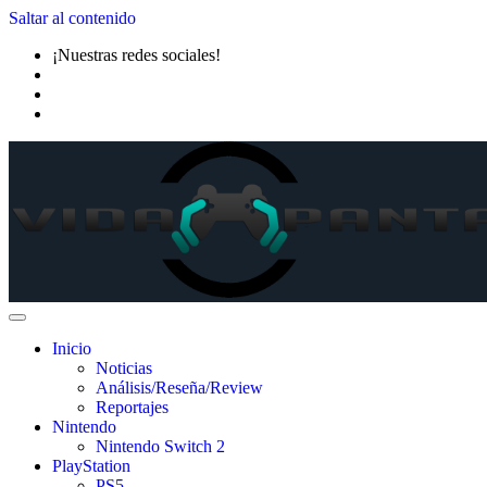
Saltar al contenido
¡Nuestras redes sociales!
Inicio
Noticias
Análisis/Reseña/Review
Reportajes
Nintendo
Nintendo Switch 2
PlayStation
PS5