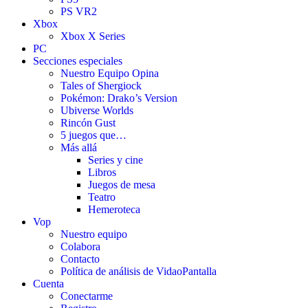
PS VR2
Xbox
Xbox X Series
PC
Secciones especiales
Nuestro Equipo Opina
Tales of Shergiock
Pokémon: Drako’s Version
Ubiverse Worlds
Rincón Gust
5 juegos que…
Más allá
Series y cine
Libros
Juegos de mesa
Teatro
Hemeroteca
Vop
Nuestro equipo
Colabora
Contacto
Política de análisis de VidaoPantalla
Cuenta
Conectarme