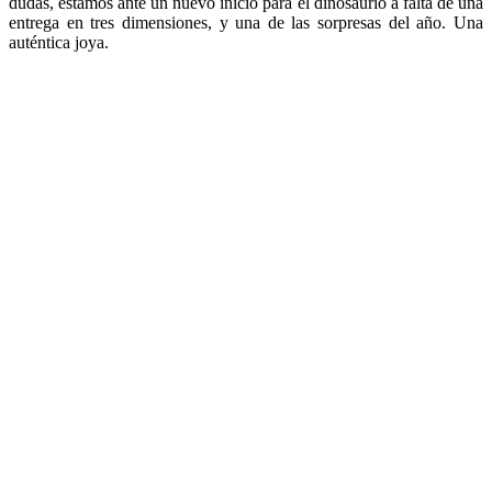
dudas, estamos ante un nuevo inicio para el dinosaurio a falta de una
entrega en tres dimensiones, y una de las sorpresas del año. Una
auténtica joya.