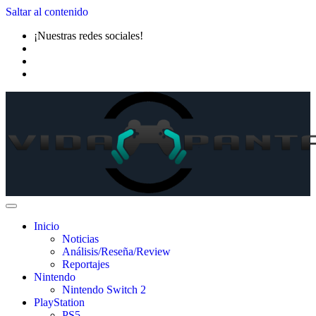
Saltar al contenido
¡Nuestras redes sociales!
Inicio
Noticias
Análisis/Reseña/Review
Reportajes
Nintendo
Nintendo Switch 2
PlayStation
PS5