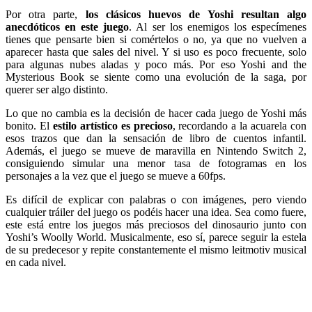
Por otra parte,
los clásicos huevos de Yoshi resultan algo
anecdóticos en este juego
. Al ser los enemigos los especímenes
tienes que pensarte bien si comértelos o no, ya que no vuelven a
aparecer hasta que sales del nivel. Y si uso es poco frecuente, solo
para algunas nubes aladas y poco más. Por eso Yoshi and the
Mysterious Book se siente como una evolución de la saga, por
querer ser algo distinto.
Lo que no cambia es la decisión de hacer cada juego de Yoshi más
bonito. El
estilo artístico es precioso
, recordando a la acuarela con
esos trazos que dan la sensación de libro de cuentos infantil.
Además, el juego se mueve de maravilla en Nintendo Switch 2,
consiguiendo simular una menor tasa de fotogramas en los
personajes a la vez que el juego se mueve a 60fps.
Es difícil de explicar con palabras o con imágenes, pero viendo
cualquier tráiler del juego os podéis hacer una idea. Sea como fuere,
este está entre los juegos más preciosos del dinosaurio junto con
Yoshi’s Woolly World. Musicalmente, eso sí, parece seguir la estela
de su predecesor y repite constantemente el mismo leitmotiv musical
en cada nivel.