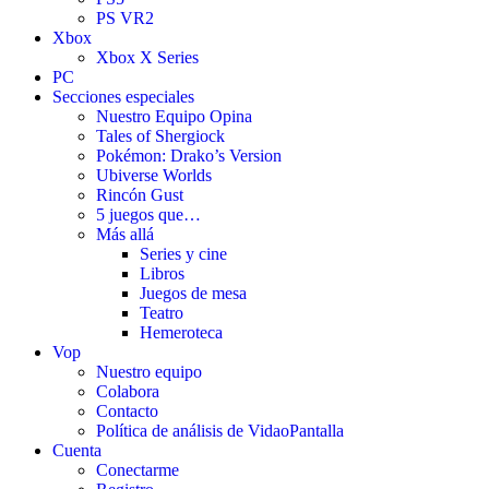
PS VR2
Xbox
Xbox X Series
PC
Secciones especiales
Nuestro Equipo Opina
Tales of Shergiock
Pokémon: Drako’s Version
Ubiverse Worlds
Rincón Gust
5 juegos que…
Más allá
Series y cine
Libros
Juegos de mesa
Teatro
Hemeroteca
Vop
Nuestro equipo
Colabora
Contacto
Política de análisis de VidaoPantalla
Cuenta
Conectarme