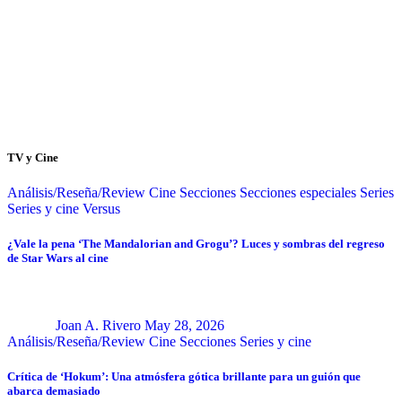
TV y Cine
Análisis/Reseña/Review
Cine
Secciones
Secciones especiales
Series
Series y cine
Versus
¿Vale la pena ‘The Mandalorian and Grogu’? Luces y sombras del regreso
de Star Wars al cine
Joan A. Rivero
May 28, 2026
Análisis/Reseña/Review
Cine
Secciones
Series y cine
Crítica de ‘Hokum’: Una atmósfera gótica brillante para un guión que
abarca demasiado