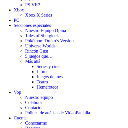
PS VR2
Xbox
Xbox X Series
PC
Secciones especiales
Nuestro Equipo Opina
Tales of Shergiock
Pokémon: Drako’s Version
Ubiverse Worlds
Rincón Gust
5 juegos que…
Más allá
Series y cine
Libros
Juegos de mesa
Teatro
Hemeroteca
Vop
Nuestro equipo
Colabora
Contacto
Política de análisis de VidaoPantalla
Cuenta
Conectarme