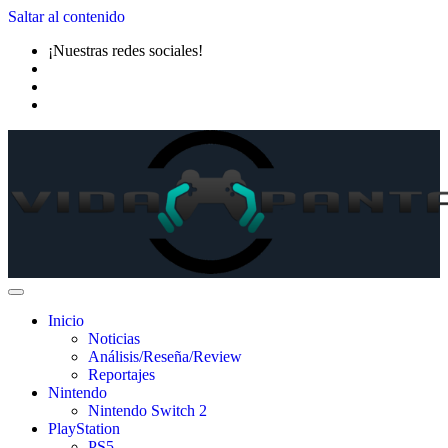
Saltar al contenido
¡Nuestras redes sociales!
Inicio
Noticias
Análisis/Reseña/Review
Reportajes
Nintendo
Nintendo Switch 2
PlayStation
PS5