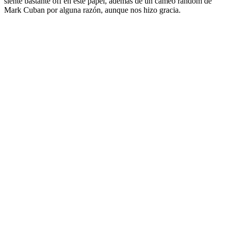
siente bastante off en este papel, además de un cameo random de
Mark Cuban por alguna razón, aunque nos hizo gracia.