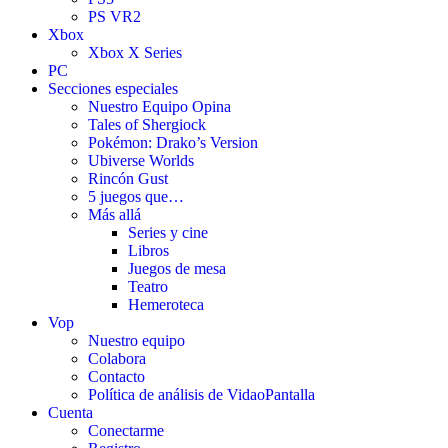
PS VR2
Xbox
Xbox X Series
PC
Secciones especiales
Nuestro Equipo Opina
Tales of Shergiock
Pokémon: Drako’s Version
Ubiverse Worlds
Rincón Gust
5 juegos que…
Más allá
Series y cine
Libros
Juegos de mesa
Teatro
Hemeroteca
Vop
Nuestro equipo
Colabora
Contacto
Política de análisis de VidaoPantalla
Cuenta
Conectarme