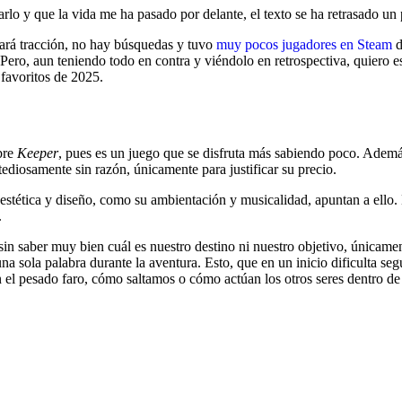
arlo y que la vida me ha pasado por delante, el texto se ha retrasado un 
rará tracción, no hay búsquedas y tuvo
m
uy pocos jugadores en Steam
d
 Pero, aun teniendo todo en contra y viéndolo en retrospectiva, quiero e
 favoritos de 2025.
bre
Keeper
, pues es un juego que se disfruta más sabiendo poco. Adem
diosamente sin razón, únicamente para justificar su precio.
u estética y diseño, como su ambientación y musicalidad, apuntan a ello
.
in saber muy bien cuál es nuestro destino ni nuestro objetivo, únicame
 sola palabra durante la aventura. Esto, que en un inicio dificulta segu
el pesado faro, cómo saltamos o cómo actúan los otros seres dentro de