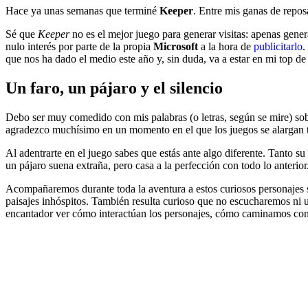
Hace ya unas semanas que terminé
Keeper
. Entre mis ganas de repos
Sé que
Keeper
no es el mejor juego para generar visitas: apenas gene
nulo interés por parte de la propia
Microsoft
a la hora de
publicitarlo
.
que nos ha dado el medio este año y, sin duda, va a estar en mi top de
Un faro, un pájaro y el silencio
Debo ser muy comedido con mis palabras (o letras, según se mire) so
agradezco muchísimo en un momento en el que los juegos se alargan te
Al adentrarte en el juego sabes que estás ante algo diferente. Tanto s
un pájaro suena extraña, pero casa a la perfección con todo lo anterior
Acompañaremos durante toda la aventura a estos curiosos personajes s
paisajes inhóspitos. También resulta curioso que no escucharemos ni una
encantador ver cómo interactúan los personajes, cómo caminamos con 