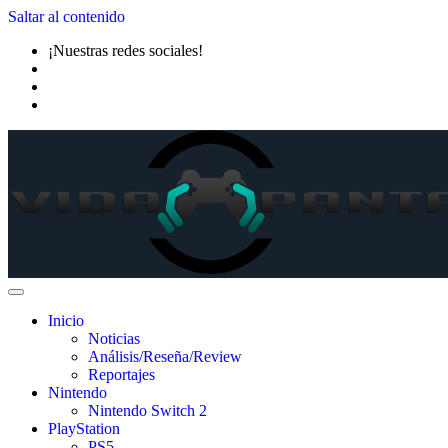
Saltar al contenido
¡Nuestras redes sociales!
Inicio
Noticias
Análisis/Reseña/Review
Reportajes
Nintendo
Nintendo Switch 2
PlayStation
PS5