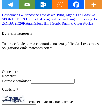
Borderlands 4
Cronos the new dawn
Dying Light: The Beast
EA
SPORTS FC 26
Hell Is Us
Hirogami
Hollow Knight: Silksong
nba
2k
NBA 2K26
Ratatan
Silent Hill F
Sonic Racing: CrossWorlds
Deja una respuesta
Tu dirección de correo electrónico no será publicada.
Los campos
obligatorios están marcados con
*
Comentario
Nombre
*
Correo electrónico
*
Captcha
*
Escriba el texto mostrado arriba: