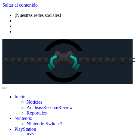
Saltar al contenido
¡Nuestras redes sociales!
Inicio
Noticias
Análisis/Reseña/Review
Reportajes
Nintendo
Nintendo Switch 2
PlayStation
PS5