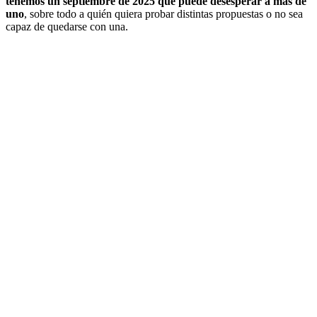
tenemos un septiembre de 2025 que puede desesperar a más de
uno
, sobre todo a quién quiera probar distintas propuestas o no sea
capaz de quedarse con una.