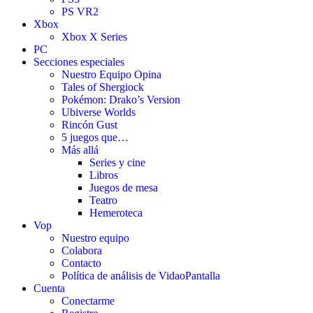
PS VR2
Xbox
Xbox X Series
PC
Secciones especiales
Nuestro Equipo Opina
Tales of Shergiock
Pokémon: Drako’s Version
Ubiverse Worlds
Rincón Gust
5 juegos que…
Más allá
Series y cine
Libros
Juegos de mesa
Teatro
Hemeroteca
Vop
Nuestro equipo
Colabora
Contacto
Política de análisis de VidaoPantalla
Cuenta
Conectarme