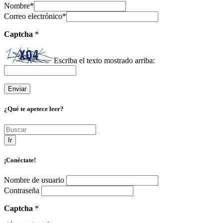
Nombre
*
Correo electrónico
*
Captcha
*
Escriba el texto mostrado arriba:
¿Qué te apetece leer?
Ir
¡Conéctate!
Nombre de usuario
Contraseña
Captcha
*