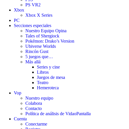
PS VR2
Xbox
Xbox X Series
PC
Secciones especiales
Nuestro Equipo Opina
Tales of Shergiock
Pokémon: Drako’s Version
Ubiverse Worlds
Rincón Gust
5 juegos que…
Más allá
Series y cine
Libros
Juegos de mesa
Teatro
Hemeroteca
Vop
Nuestro equipo
Colabora
Contacto
Política de análisis de VidaoPantalla
Cuenta
Conectarme