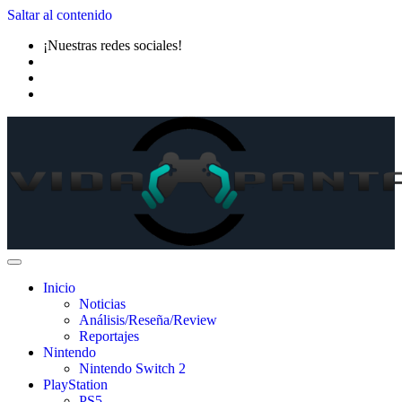
Saltar al contenido
¡Nuestras redes sociales!
Inicio
Noticias
Análisis/Reseña/Review
Reportajes
Nintendo
Nintendo Switch 2
PlayStation
PS5