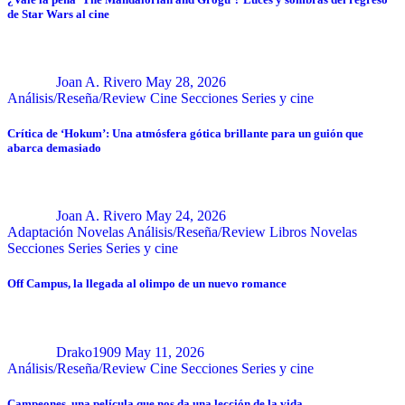
de Star Wars al cine
Joan A. Rivero
May 28, 2026
Análisis/Reseña/Review
Cine
Secciones
Series y cine
Crítica de ‘Hokum’: Una atmósfera gótica brillante para un guión que
abarca demasiado
Joan A. Rivero
May 24, 2026
Adaptación Novelas
Análisis/Reseña/Review
Libros
Novelas
Secciones
Series
Series y cine
Off Campus, la llegada al olimpo de un nuevo romance
Drako1909
May 11, 2026
Análisis/Reseña/Review
Cine
Secciones
Series y cine
Campeones, una película que nos da una lección de la vida