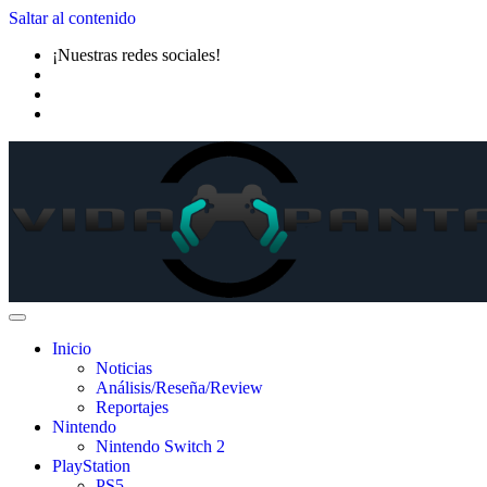
Saltar al contenido
¡Nuestras redes sociales!
Inicio
Noticias
Análisis/Reseña/Review
Reportajes
Nintendo
Nintendo Switch 2
PlayStation
PS5