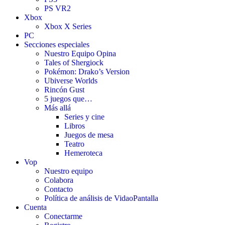
PS VR2
Xbox
Xbox X Series
PC
Secciones especiales
Nuestro Equipo Opina
Tales of Shergiock
Pokémon: Drako’s Version
Ubiverse Worlds
Rincón Gust
5 juegos que…
Más allá
Series y cine
Libros
Juegos de mesa
Teatro
Hemeroteca
Vop
Nuestro equipo
Colabora
Contacto
Política de análisis de VidaoPantalla
Cuenta
Conectarme