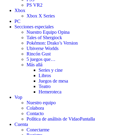
PS VR2
Xbox
Xbox X Series
PC
Secciones especiales
Nuestro Equipo Opina
Tales of Shergiock
Pokémon: Drako’s Version
Ubiverse Worlds
Rincón Gust
5 juegos que…
Más allá
Series y cine
Libros
Juegos de mesa
Teatro
Hemeroteca
Vop
Nuestro equipo
Colabora
Contacto
Política de análisis de VidaoPantalla
Cuenta
Conectarme