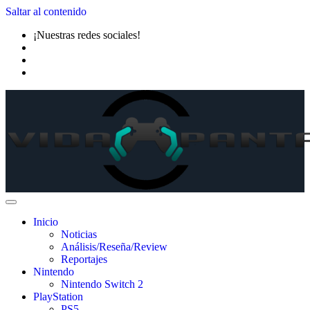
Saltar al contenido
¡Nuestras redes sociales!
Inicio
Noticias
Análisis/Reseña/Review
Reportajes
Nintendo
Nintendo Switch 2
PlayStation
PS5