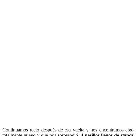
Continuamos recto después de esa vuelta y nos encontramos algo
totalmente nuevo y que nos sorprendió,
4 pasillos llenos de stands