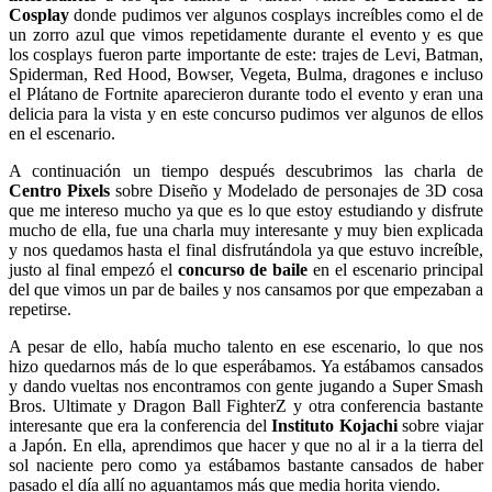
Cosplay
donde pudimos ver algunos cosplays increíbles como el de
un zorro azul que vimos repetidamente durante el evento y es que
los cosplays fueron parte importante de este: trajes de Levi, Batman,
Spiderman, Red Hood, Bowser, Vegeta, Bulma, dragones e incluso
el Plátano de Fortnite aparecieron durante todo el evento y eran una
delicia para la vista y en este concurso pudimos ver algunos de ellos
en el escenario.
A continuación un tiempo después descubrimos las charla de
Centro Pixels
sobre Diseño y Modelado de personajes de 3D cosa
que me intereso mucho ya que es lo que estoy estudiando y disfrute
mucho de ella, fue una charla muy interesante y muy bien explicada
y nos quedamos hasta el final disfrutándola ya que estuvo increíble,
justo al final empezó el
concurso de baile
en el escenario principal
del que vimos un par de bailes y nos cansamos por que empezaban a
repetirse.
A pesar de ello, había mucho talento en ese escenario, lo que nos
hizo quedarnos más de lo que esperábamos. Ya estábamos cansados
y dando vueltas nos encontramos con gente jugando a Super Smash
Bros. Ultimate y Dragon Ball FighterZ y otra conferencia bastante
interesante que era la conferencia del
Instituto Kojachi
sobre viajar
a Japón. En ella, aprendimos que hacer y que no al ir a la tierra del
sol naciente pero como ya estábamos bastante cansados de haber
pasado el día allí no aguantamos más que media horita viendo.