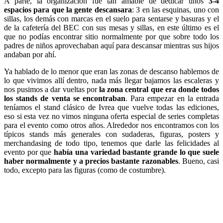
A parte, la organización fue tan amable de dedicar unos
3-4
espacios para que la gente descansara
: 3 en las esquinas, uno con
sillas, los demás con marcas en el suelo para sentarse y basuras y el
de la cafetería del BEC con sus mesas y sillas, en este último es el
que no podías encontrar sitio normalmente por que sobre todo los
padres de niños aprovechaban aquí para descansar mientras sus hijos
andaban por ahí.
Ya hablado de lo menor que eran las zonas de descanso hablemos de
lo que vivimos allí dentro, nada más llegar bajamos las escaleras y
nos pusimos a dar vueltas por
la zona central que era donde todos
los stands de venta se encontraban
. Para empezar en la entrada
teníamos el stand clásico de Ivrea que vuelve todas las ediciones,
eso si esta vez no vimos ninguna oferta especial de series completas
para el evento como otros años. Alrededor nos encontramos con los
típicos stands más generales con sudaderas, figuras, posters y
merchandasing de todo tipo, tenemos que darle las felicidades al
evento por que
había una variedad bastante grande lo que suele
haber normalmente y a precios bastante razonables
. Bueno, casi
todo, excepto para las figuras (como de costumbre).