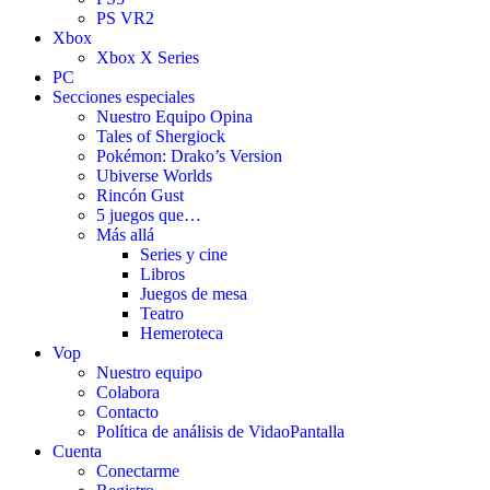
PS VR2
Xbox
Xbox X Series
PC
Secciones especiales
Nuestro Equipo Opina
Tales of Shergiock
Pokémon: Drako’s Version
Ubiverse Worlds
Rincón Gust
5 juegos que…
Más allá
Series y cine
Libros
Juegos de mesa
Teatro
Hemeroteca
Vop
Nuestro equipo
Colabora
Contacto
Política de análisis de VidaoPantalla
Cuenta
Conectarme