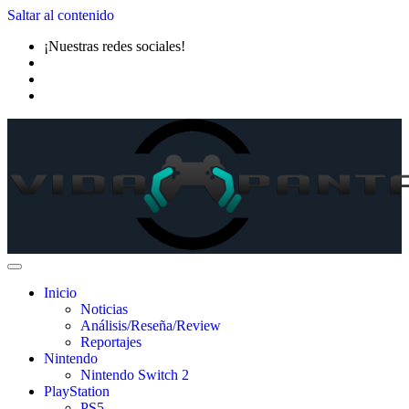
Saltar al contenido
¡Nuestras redes sociales!
Inicio
Noticias
Análisis/Reseña/Review
Reportajes
Nintendo
Nintendo Switch 2
PlayStation
PS5