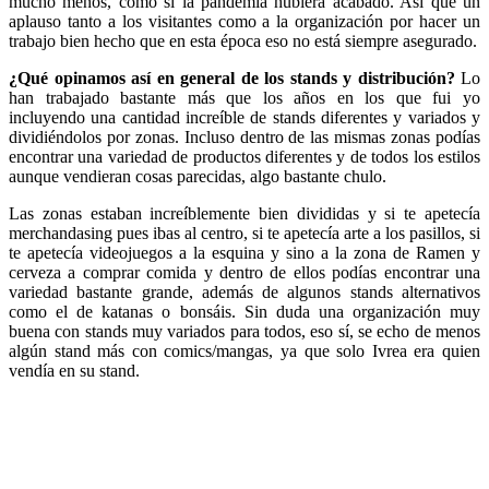
mucho menos, como si la pandemia hubiera acabado. Así que un
aplauso tanto a los visitantes como a la organización por hacer un
trabajo bien hecho que en esta época eso no está siempre asegurado.
¿Qué opinamos así en general de los stands y distribución?
Lo
han trabajado bastante más que los años en los que fui yo
incluyendo una cantidad increíble de stands diferentes y variados y
dividiéndolos por zonas. Incluso dentro de las mismas zonas podías
encontrar una variedad de productos diferentes y de todos los estilos
aunque vendieran cosas parecidas, algo bastante chulo.
Las zonas estaban increíblemente bien divididas y si te apetecía
merchandasing pues ibas al centro, si te apetecía arte a los pasillos, si
te apetecía videojuegos a la esquina y sino a la zona de Ramen y
cerveza a comprar comida y dentro de ellos podías encontrar una
variedad bastante grande, además de algunos stands alternativos
como el de katanas o bonsáis. Sin duda una organización muy
buena con stands muy variados para todos, eso sí, se echo de menos
algún stand más con comics/mangas, ya que solo Ivrea era quien
vendía en su stand.