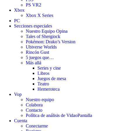
PS VR2
Xbox
Xbox X Series
PC
Secciones especiales
Nuestro Equipo Opina
Tales of Shergiock
Pokémon: Drako’s Version
Ubiverse Worlds
Rincón Gust
5 juegos que…
Más allá
Series y cine
Libros
Juegos de mesa
Teatro
Hemeroteca
Vop
Nuestro equipo
Colabora
Contacto
Política de análisis de VidaoPantalla
Cuenta
Conectarme