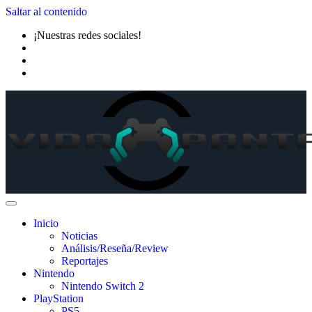
Saltar al contenido
¡Nuestras redes sociales!
Inicio
Noticias
Análisis/Reseña/Review
Reportajes
Nintendo
Nintendo Switch 2
PlayStation
PS5