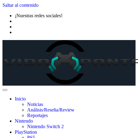
Saltar al contenido
¡Nuestras redes sociales!
Inicio
Noticias
Análisis/Reseña/Review
Reportajes
Nintendo
Nintendo Switch 2
PlayStation
PS5