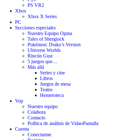
PS VR2
Xbox
Xbox X Series
PC
Secciones especiales
Nuestro Equipo Opina
Tales of Shergiock
Pokémon: Drako’s Version
Ubiverse Worlds
Rincón Gust
5 juegos que…
Más allá
Series y cine
Libros
Juegos de mesa
Teatro
Hemeroteca
Vop
Nuestro equipo
Colabora
Contacto
Política de análisis de VidaoPantalla
Cuenta
Conectarme