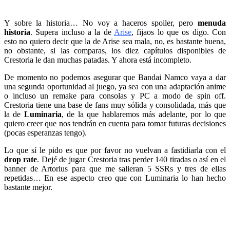
Y sobre la historia… No voy a haceros spoiler, pero
menuda
historia
. Supera incluso a la de
Arise
, fijaos lo que os digo. Con
esto no quiero decir que la de Arise sea mala, no, es bastante buena,
no obstante, si las comparas, los diez capítulos disponibles de
Crestoria le dan muchas patadas. Y ahora está incompleto.
De momento no podemos asegurar que Bandai Namco vaya a dar
una segunda oportunidad al juego, ya sea con una adaptación anime
o incluso un remake para consolas y PC a modo de spin off.
Crestoria tiene una base de fans muy sólida y consolidada, más que
la de
Luminaria
, de la que hablaremos más adelante, por lo que
quiero creer que nos tendrán en cuenta para tomar futuras decisiones
(pocas esperanzas tengo).
Lo que sí le pido es que por favor no vuelvan a fastidiarla con el
drop rate
. Dejé de jugar Crestoria tras perder 140 tiradas o así en el
banner de Artorius para que me salieran 5 SSRs y tres de ellas
repetidas… En ese aspecto creo que con Luminaria lo han hecho
bastante mejor.