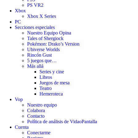
PS VR2
Xbox
Xbox X Series
PC
Secciones especiales
Nuestro Equipo Opina
Tales of Shergiock
Pokémon: Drako’s Version
Ubiverse Worlds
Rincón Gust
5 juegos que…
Más allá
Series y cine
Libros
Juegos de mesa
Teatro
Hemeroteca
Vop
Nuestro equipo
Colabora
Contacto
Política de análisis de VidaoPantalla
Cuenta
Conectarme