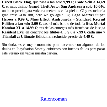
Creed Black Flag
, que pasa a tan solo
9,99 €
;
Code Vein a 14,69
€
; el mitiquísimo
Grand Theft Auto: San Andreas
a solo 10,04
€,
un buen precio para volver a meternos en la piel de CJ y escuchar la
gran frase «Oh shit, here we go again…»;
Lego Marvel Super
Heroes a 9,99 €
,
Mass Effect: Andromeda – Standard Recruit
Edition a tan solo 5,99 €
, casi el más barato de toda la lista;
Mortal
Kombat XL a 14,99
€; tres de las entregas más frenéticas de la saga
Resident Evi
l, en concreto los
títulos 4, 5 y 6 a 7,99 € cada uno
y
Titanfall 2: Ultimate Edition al reducido precio de 4,49 €
.
Sin duda, es el mejor momento para hacernos con algunos de los
títulos en PlayStation Store y cubrirnos con buenos títulos para pasar
este verano sin vaciar nuestra cartera.
Ralencoman