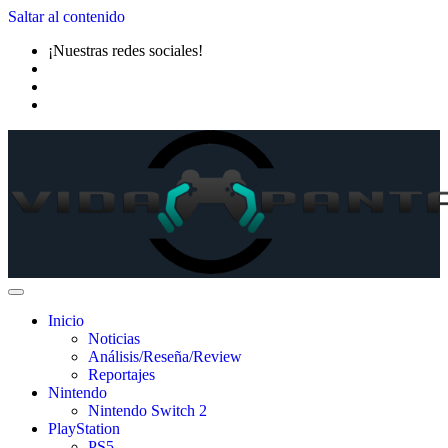
Saltar al contenido
¡Nuestras redes sociales!
Inicio
Noticias
Análisis/Reseña/Review
Reportajes
Nintendo
Nintendo Switch 2
PlayStation
PS5