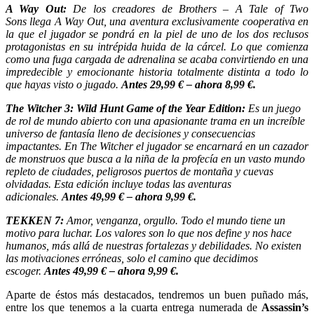
A Way Out:
De los creadores de Brothers – A Tale of Two
Sons llega A Way Out, una aventura exclusivamente cooperativa en
la que el jugador se pondrá en la piel de uno de los dos reclusos
protagonistas en su intrépida huida de la cárcel. Lo que comienza
como una fuga cargada de adrenalina se acaba convirtiendo en una
impredecible y emocionante historia totalmente distinta a todo lo
que hayas visto o jugado.
Antes 29,99 € – ahora 8,99 €.
The Witcher 3: Wild Hunt Game of the Year Edition
:
Es un juego
de rol de mundo abierto con una apasionante trama en un increíble
universo de fantasía lleno de decisiones y consecuencias
impactantes. En The Witcher el jugador se encarnará en un cazador
de monstruos que busca a la niña de la profecía en un vasto mundo
repleto de ciudades, peligrosos puertos de montaña y cuevas
olvidadas. Esta edición incluye todas las aventuras
adicionales.
Antes 49,99 € – ahora 9,99 €.
TEKKEN 7:
Amor, venganza, orgullo. Todo el mundo tiene un
motivo para luchar. Los valores son lo que nos define y nos hace
humanos, más allá de nuestras fortalezas y debilidades. No existen
las motivaciones erróneas, solo el camino que decidimos
escoger.
Antes 49,99 € – ahora 9,99 €.
Aparte de éstos más destacados, tendremos un buen puñado más,
entre los que tenemos a la cuarta entrega numerada de
Assassin’s