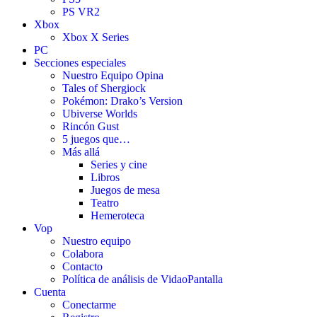
PS VR2
Xbox
Xbox X Series
PC
Secciones especiales
Nuestro Equipo Opina
Tales of Shergiock
Pokémon: Drako’s Version
Ubiverse Worlds
Rincón Gust
5 juegos que…
Más allá
Series y cine
Libros
Juegos de mesa
Teatro
Hemeroteca
Vop
Nuestro equipo
Colabora
Contacto
Política de análisis de VidaoPantalla
Cuenta
Conectarme