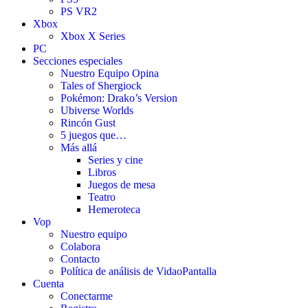
PS VR2
Xbox
Xbox X Series
PC
Secciones especiales
Nuestro Equipo Opina
Tales of Shergiock
Pokémon: Drako’s Version
Ubiverse Worlds
Rincón Gust
5 juegos que…
Más allá
Series y cine
Libros
Juegos de mesa
Teatro
Hemeroteca
Vop
Nuestro equipo
Colabora
Contacto
Política de análisis de VidaoPantalla
Cuenta
Conectarme