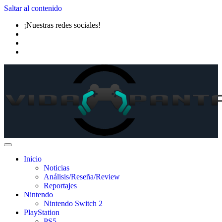
Saltar al contenido
¡Nuestras redes sociales!
Inicio
Noticias
Análisis/Reseña/Review
Reportajes
Nintendo
Nintendo Switch 2
PlayStation
PS5