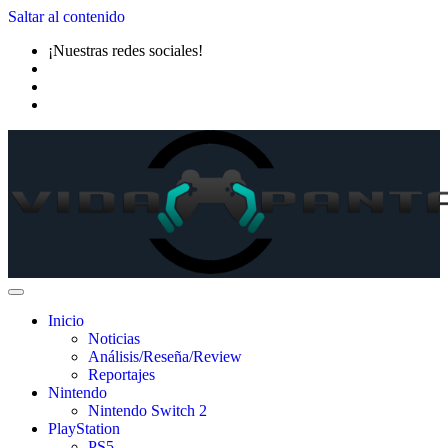
Saltar al contenido
¡Nuestras redes sociales!
Inicio
Noticias
Análisis/Reseña/Review
Reportajes
Nintendo
Nintendo Switch 2
PlayStation
PS5