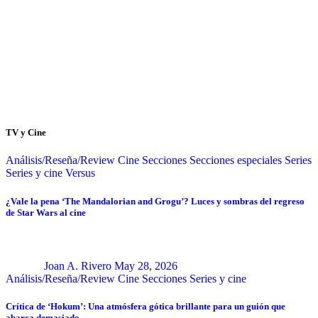
TV y Cine
Análisis/Reseña/Review
Cine
Secciones
Secciones especiales
Series
Series y cine
Versus
¿Vale la pena ‘The Mandalorian and Grogu’? Luces y sombras del regreso
de Star Wars al cine
Joan A. Rivero
May 28, 2026
Análisis/Reseña/Review
Cine
Secciones
Series y cine
Crítica de ‘Hokum’: Una atmósfera gótica brillante para un guión que
abarca demasiado