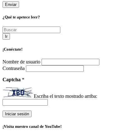
¿Qué te apetece leer?
Ir
¡Conéctate!
Nombre de usuario
Contraseña
Captcha
*
Escriba el texto mostrado arriba:
¡Visita nuestro canal de YouTube!