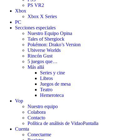
PS VR2
Xbox
Xbox X Series
PC
Secciones especiales
Nuestro Equipo Opina
Tales of Shergiock
Pokémon: Drako’s Version
Ubiverse Worlds
Rincón Gust
5 juegos que…
Más allá
Series y cine
Libros
Juegos de mesa
Teatro
Hemeroteca
Vop
Nuestro equipo
Colabora
Contacto
Política de análisis de VidaoPantalla
Cuenta
Conectarme