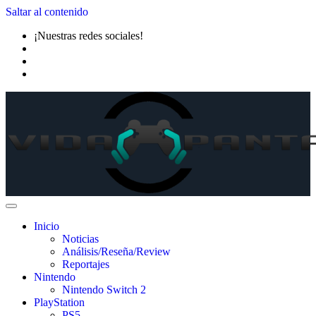
Saltar al contenido
¡Nuestras redes sociales!
Inicio
Noticias
Análisis/Reseña/Review
Reportajes
Nintendo
Nintendo Switch 2
PlayStation
PS5