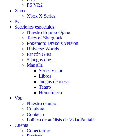
PS VR2
Xbox
Xbox X Series
PC
Secciones especiales
Nuestro Equipo Opina
Tales of Shergiock
Pokémon: Drako’s Version
Ubiverse Worlds
Rincón Gust
5 juegos que…
Más allá
Series y cine
Libros
Juegos de mesa
Teatro
Hemeroteca
Vop
Nuestro equipo
Colabora
Contacto
Política de análisis de VidaoPantalla
Cuenta
Conectarme