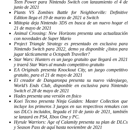
Teen Power para Nintendo Switch con lanzamiento el 4 de
junio de 2021
Plants VS Zombies Battle for Neighborville: Definitive
Edition llega el 19 de marzo de 2021 a Switch
Miitopia deja Nintendo 3DS en busca de un nuevo hogar el
21 de mayo de 2021
Animal Crossing: New Horizons presenta una actualización
con novedades de Super Mario
Project Triangle Strategy es presentado en exclusiva para
Nintendo Switch para 2022, demo ya disponible ¿listos para
jugar tácticamente a Octopath Traveller?
Star Wars: Hunters es un juego gratuito que llegará en 2021
y traerá Star Wars al mundo competitivo gratuito
EA Originals presenta Knockout City, un juego competitivo
gratuito, para el 21 de mayo de 2021
El creador de Dangaronpa presenta su nuevo videojuego,
World’s Ends Club, disponible en exclusiva para Nintendo
Switch el 28 de mayo de 2021
Hades presenta una versión en fisico
Koei Tecmo presenta Ninja Gaiden: Master Collection que
incluye los primeros 3 juegos en sus respectivos remakes con
sus DLCs incluidos, llegada el 10 de junio de 2021, también
se lanzará en PS4, Xbox One y PC.
Hyrule Warriors: Age of Calamity presenta su plan de DLCs
y Season Pass de aquí hasta noviembre de 2021