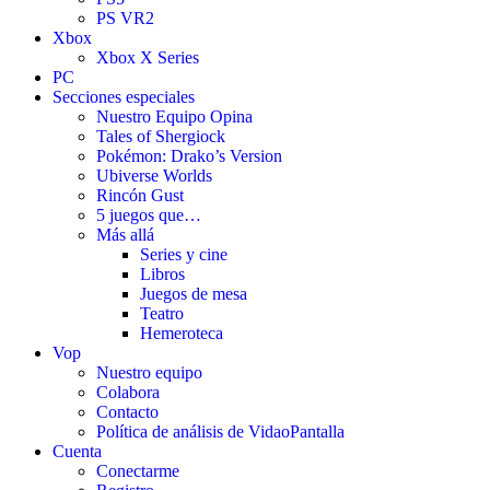
PS VR2
Xbox
Xbox X Series
PC
Secciones especiales
Nuestro Equipo Opina
Tales of Shergiock
Pokémon: Drako’s Version
Ubiverse Worlds
Rincón Gust
5 juegos que…
Más allá
Series y cine
Libros
Juegos de mesa
Teatro
Hemeroteca
Vop
Nuestro equipo
Colabora
Contacto
Política de análisis de VidaoPantalla
Cuenta
Conectarme