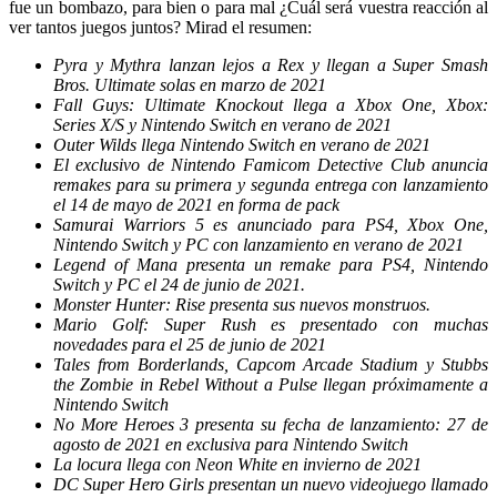
fue un bombazo, para bien o para mal ¿Cuál será vuestra reacción al
ver tantos juegos juntos? Mirad el resumen:
Pyra y Mythra lanzan lejos a Rex y llegan a Super Smash
Bros. Ultimate solas en marzo de 2021
Fall Guys: Ultimate Knockout llega a Xbox One, Xbox:
Series X/S y Nintendo Switch en verano de 2021
Outer Wilds llega Nintendo Switch en verano de 2021
El exclusivo de Nintendo Famicom Detective Club anuncia
remakes para su primera y segunda entrega con lanzamiento
el 14 de mayo de 2021 en forma de pack
Samurai Warriors 5 es anunciado para PS4, Xbox One,
Nintendo Switch y PC con lanzamiento en verano de 2021
Legend of Mana presenta un remake para PS4, Nintendo
Switch y PC el 24 de junio de 2021.
Monster Hunter: Rise presenta sus nuevos monstruos.
Mario Golf: Super Rush es presentado con muchas
novedades para el 25 de junio de 2021
Tales from Borderlands, Capcom Arcade Stadium y Stubbs
the Zombie in Rebel Without a Pulse llegan próximamente a
Nintendo Switch
No More Heroes 3 presenta su fecha de lanzamiento: 27 de
agosto de 2021 en exclusiva para Nintendo Switch
La locura llega con Neon White en invierno de 2021
DC Super Hero Girls presentan un nuevo videojuego llamado