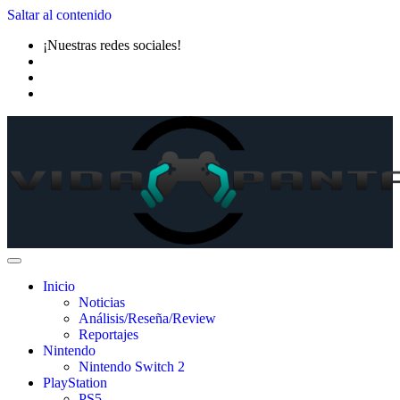
Saltar al contenido
¡Nuestras redes sociales!
Inicio
Noticias
Análisis/Reseña/Review
Reportajes
Nintendo
Nintendo Switch 2
PlayStation
PS5