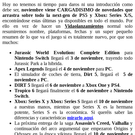
Hoy no tenemos ni tiempo para daros ni una introducción como
debe ser,
noviembre viene CARGADISIMO de novedades que
arrastra sobre todo la next-gen de PS5 y Xbox: Series X/S,
encontrándose estas últimas ya disponibles en todo el mundo. Por
ello en vez de hacer un
Vidaolanzamientos
normal solo
resumiremos nombre, plataformas, fechas y un super pequeño
resumen de lo que va el juego si es totalmente nuevo, por que son
muchos:
Jurassic World Evolution: Complete Edition
para
Nintendo Switch
llegará el
3 de noviembre
, trayendo todo
Jurassic Park a la hibrida.
Apex Legends
llegará el
4 de noviembre
para
PC
.
El simulador de coches de tierra,
Dirt 5
, llegará el
5 de
noviembre
a
PC
.
DIRT 5
llegará el
6 de noviembre
a
Xbox One y PS4
.
Tropico 6
llegará finalmente el
6 de noviembre
a
Nintendo
Switch
.
Xbox: Series X y Xbox: Series S
llegan el
10 de noviembre
a nuestras manos, mientras que Series X es la hermana
potente, Series S es la económica. Si queréis saber las
diferencias y características
mirarlo aquí
.
La próxima entrega de la saga
Assassin’s Creed, Valhalla
y
continuación del arco argumental que empezaron Origins y
Odyssey en la época vikinga llegará el
10 de noviembre
a