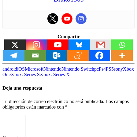
Compartir
android
iOS
Microsoft
Nintendo
Nintendo Switch
pc
Ps4
PS5
sony
Xbox
One
Xbox: Series S
Xbox: Series X
Deja una respuesta
Tu dirección de correo electrónico no será publicada.
Los campos
obligatorios están marcados con
*