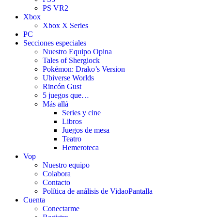
PS VR2
Xbox
Xbox X Series
PC
Secciones especiales
Nuestro Equipo Opina
Tales of Shergiock
Pokémon: Drako’s Version
Ubiverse Worlds
Rincón Gust
5 juegos que…
Más allá
Series y cine
Libros
Juegos de mesa
Teatro
Hemeroteca
Vop
Nuestro equipo
Colabora
Contacto
Política de análisis de VidaoPantalla
Cuenta
Conectarme