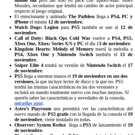
mismo día
pero tan solo en pack con Spider-Man: Miles
Morales, recordamos que tendrá un cambio de actor principal
respecto al juego original.
El emocionante y animado
The Pathless
llega a
PS4, PC y
iPhone
el mismo
12 de noviembre.
Watch Dogs: Legion
para
PS5
también se une al
12 de
noviembre
.
Call of Duty: Black Ops Cold War
vuelve a
PS4, PS5,
Xbox One, Xbox: Series X/S y PC
el día 1
3 de noviembre
.
Kingdom Hearts: Melody of Memory
traerá la melodia a
PS4, Xbox One y Nintendo Switch
también el
13 de
noviembre
.
Sniper Elite 4
tendrá su versión de
Nintendo Switch
el
17
de noviembre
.
PS5
llega a nuestras manos el
19 de noviembre en sus dos
versiones,
la que incluye lector de disco y la que no. PS5
tendrá las mismas características en las dos versiones y
incluirá un mando totalmente nuevo con muchas mejoras. Sí
queréis saber las características y novedades de la consola,
miradlas aquí
.
Astro’s Playroom
nos permitirá ver las características del
nuevo mando de
PS5 gratis
con la llegada de la consola el
19
de noviembre
, viene instalado en todas.
Observer: System Redux
llega a
PS5
de lanzamiento el
19
de noviembre
.