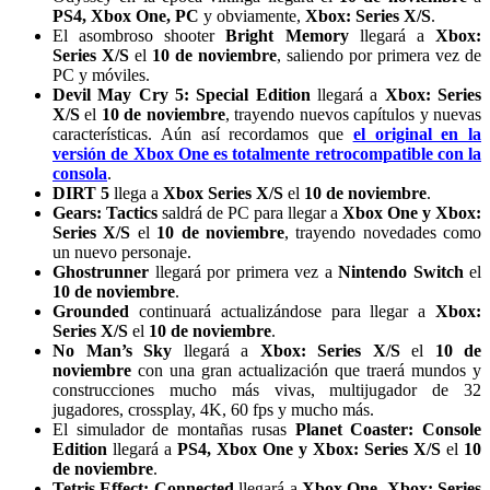
PS4, Xbox One, PC
y obviamente,
Xbox: Series X/S
.
El asombroso shooter
Bright Memory
llegará a
Xbox:
Series X/S
el
10 de noviembre
, saliendo por primera vez de
PC y móviles.
Devil May Cry 5: Special Edition
llegará a
Xbox: Series
X/S
el
10 de noviembre
, trayendo nuevos capítulos y nuevas
características. Aún así recordamos que
el original en la
versión de Xbox One es totalmente retrocompatible con la
consola
.
DIRT 5
llega a
Xbox Series X/S
el
10 de noviembre
.
Gears: Tactics
saldrá de PC para llegar a
Xbox One y Xbox:
Series X/S
el
10 de noviembre
, trayendo novedades como
un nuevo personaje.
Ghostrunner
llegará por primera vez a
Nintendo Switch
el
10 de noviembre
.
Grounded
continuará actualizándose para llegar a
Xbox:
Series X/S
el
10 de noviembre
.
No Man’s Sky
llegará a
Xbox: Series X/S
el
10 de
noviembre
con una gran actualización que traerá mundos y
construcciones mucho más vivas, multijugador de 32
jugadores, crossplay, 4K, 60 fps y mucho más.
El simulador de montañas rusas
Planet Coaster: Console
Edition
llegará a
PS4, Xbox One y Xbox: Series X/S
el
10
de noviembre
.
Tetris Effect: Connected
llegará a
Xbox One, Xbox: Series