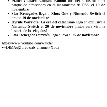
Planet Coaster: Console Edition
nos dejará disfrutar del
parque de atracciones en el lanzamiento de
PS5
, el
19 de
noviembre
.
Star Renegades
llega a
Xbox One y Nintendo Switch
el
propio
19 de noviembre
.
Hyrule Warriors: La era del cataclismo
llega en exclusiva a
Nintendo Switch
el
20 de noviembre
¿listos para vivir la
historia de los elegidos?
Star Renegades
también llega a
PS4
el
25 de noviembre
.
https://www.youtube.com/watch?
v=DIMAujZpry0&ab_channel=Xbox