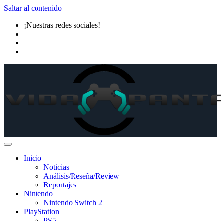
Saltar al contenido
¡Nuestras redes sociales!
Inicio
Noticias
Análisis/Reseña/Review
Reportajes
Nintendo
Nintendo Switch 2
PlayStation
PS5