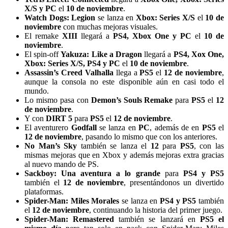
X/S y PC
el
10 de noviembre
.
Watch Dogs: Legion
se lanza en
Xbox: Series X/S
el
10 de
noviembre
con muchas mejoras visuales.
El remake
XIII
llegará a
PS4, Xbox One y PC
el
10 de
noviembre
.
El spin-off
Yakuza: Like a Dragon
llegará a
PS4, Xox One,
Xbox: Series X/S, PS4 y PC
el
10 de noviembre
.
Assassin’s Creed Valhalla
llega a
PS5
el
12 de noviembre
,
aunque la consola no este disponible aún en casi todo el
mundo.
Lo mismo pasa con
Demon’s Souls Remake
para
PS5
el
12
de noviembre
.
Y con
DIRT 5
para
PS5
el
12 de noviembre
.
El aventurero
Godfall
se lanza en
PC
, además de en
PS5
el
12 de noviembre
, pasando lo mismo que con los anteriores.
No Man’s Sky
también se lanza el
12
para
PS5
, con las
mismas mejoras que en Xbox y además mejoras extra gracias
al nuevo mando de PS.
Sackboy: Una aventura a lo grande
para
PS4 y PS5
también el
12 de noviembre
, presentándonos un divertido
plataformas.
Spider-Man: Miles Morales
se lanza en
PS4 y PS5
también
el
12 de noviembre
, continuando la historia del primer juego.
Spider-Man: Remastered
también se lanzará en
PS5
el