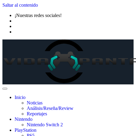
Saltar al contenido
¡Nuestras redes sociales!
Inicio
Noticias
Análisis/Reseña/Review
Reportajes
Nintendo
Nintendo Switch 2
PlayStation
PS5