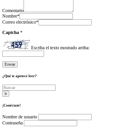
Comentario
Nombre
*
Correo electrónico
*
Captcha
*
Escriba el texto mostrado arriba:
¿Qué te apetece leer?
Ir
¡Conéctate!
Nombre de usuario
Contraseña