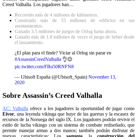
Creed Valhalla. Los jugadores han…
Recorrido más de 4 millones de kilómetros.
Construido más de 55 millones de edificios en sus
asentamientos.
Ganado 3.5 millones de juegos de Orlog hasta ahora.
Ganado más de 1.8 millones de veces el juego de beber desde
el lanzamiento.
¿El plan para el finde? Viciar al Orlog sin parar en
#AssassinCreedValhalla
👌😌
pic.twitter.com/FBu50RNFN8
— Ubisoft España (@Ubisoft_Spain)
November 13,
2020
Sobre Assassin’s Creed Valhalla
AC: Valhalla
ofrece a los jugadores la oportunidad de jugar como
Eivor
, una leyenda vikinga que huye de las guerras y la escasez de
recursos de la Noruega del siglo IX. Los jugadores podrán revivir el
estilo de lucha vikingo con un sistema de combate rediseñado, que
permite manejar armas a dos manos; también podrán disfrutar de
nuevas características: Los
saqueos
, la
construcción del