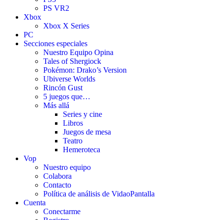
PS VR2
Xbox
Xbox X Series
PC
Secciones especiales
Nuestro Equipo Opina
Tales of Shergiock
Pokémon: Drako’s Version
Ubiverse Worlds
Rincón Gust
5 juegos que…
Más allá
Series y cine
Libros
Juegos de mesa
Teatro
Hemeroteca
Vop
Nuestro equipo
Colabora
Contacto
Política de análisis de VidaoPantalla
Cuenta
Conectarme