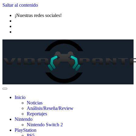
Saltar al contenido
¡Nuestras redes sociales!
Inicio
Noticias
Análisis/Reseña/Review
Reportajes
Nintendo
Nintendo Switch 2
PlayStation
PS5