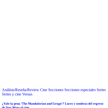
Análisis/Reseña/Review
Cine
Secciones
Secciones especiales
Series
Series y cine
Versus
¿Vale la pena ‘The Mandalorian and Grogu’? Luces y sombras del regreso
de Star Wars al cine