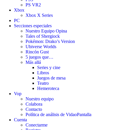
PS VR2
Xbox
Xbox X Series
PC
Secciones especiales
Nuestro Equipo Opina
Tales of Shergiock
Pokémon: Drako’s Version
Ubiverse Worlds
Rincón Gust
5 juegos que…
Más allá
Series y cine
Libros
Juegos de mesa
Teatro
Hemeroteca
Vop
Nuestro equipo
Colabora
Contacto
Política de análisis de VidaoPantalla
Cuenta
Conectarme