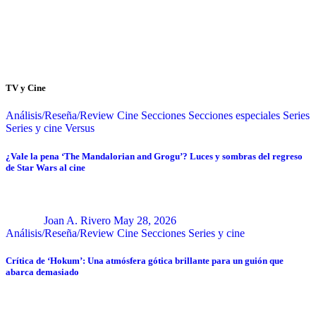
TV y Cine
Análisis/Reseña/Review
Cine
Secciones
Secciones especiales
Series
Series y cine
Versus
¿Vale la pena ‘The Mandalorian and Grogu’? Luces y sombras del regreso
de Star Wars al cine
Joan A. Rivero
May 28, 2026
Análisis/Reseña/Review
Cine
Secciones
Series y cine
Crítica de ‘Hokum’: Una atmósfera gótica brillante para un guión que
abarca demasiado