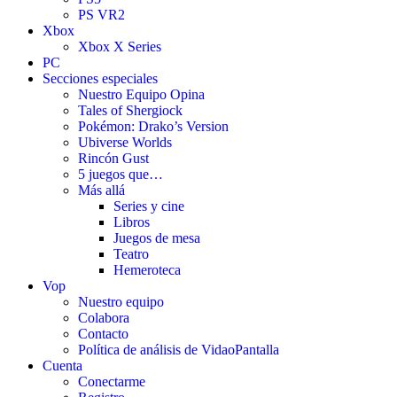
PS VR2
Xbox
Xbox X Series
PC
Secciones especiales
Nuestro Equipo Opina
Tales of Shergiock
Pokémon: Drako’s Version
Ubiverse Worlds
Rincón Gust
5 juegos que…
Más allá
Series y cine
Libros
Juegos de mesa
Teatro
Hemeroteca
Vop
Nuestro equipo
Colabora
Contacto
Política de análisis de VidaoPantalla
Cuenta
Conectarme