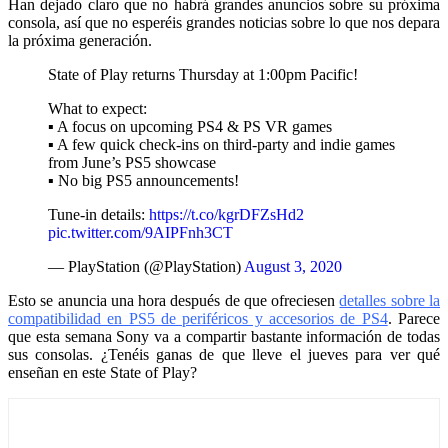
Han dejado claro que no habrá grandes anuncios sobre su próxima
consola, así que no esperéis grandes noticias sobre lo que nos depara
la próxima generación.
State of Play returns Thursday at 1:00pm Pacific!
What to expect:
▪️ A focus on upcoming PS4 & PS VR games
▪️ A few quick check-ins on third-party and indie games
from June’s PS5 showcase
▪️ No big PS5 announcements!
Tune-in details:
https://t.co/kgrDFZsHd2
pic.twitter.com/9AIPFnh3CT
— PlayStation (@PlayStation)
August 3, 2020
Esto se anuncia una hora después de que ofreciesen
detalles sobre la
compatibilidad en PS5 de periféricos y accesorios de PS4
. Parece
que esta semana Sony va a compartir bastante información de todas
sus consolas. ¿Tenéis ganas de que lleve el jueves para ver qué
enseñan en este State of Play?