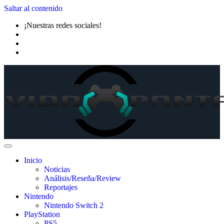
Saltar al contenido
¡Nuestras redes sociales!
Inicio
Noticias
Análisis/Reseña/Review
Reportajes
Nintendo
Nintendo Switch 2
PlayStation
PS5