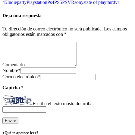
4
5
Indie
party
Playstation
Ps4
PS5
PSVR
sony
state of play
third
vr
Deja una respuesta
Tu dirección de correo electrónico no será publicada.
Los campos
obligatorios están marcados con
*
Comentario
Nombre
*
Correo electrónico
*
Captcha
*
Escriba el texto mostrado arriba:
¿Qué te apetece leer?