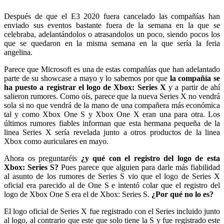
Después de que el E3 2020 fuera cancelado las compañías han
enviado sus eventos bastante fuera de la semana en la que se
celebraba, adelantándolos o atrasandolos un poco, siendo pocos los
que se quedaron en la misma semana en la que sería la feria
angelina.
Parece que Microsoft es una de estas compañías que han adelantado
parte de su showcase a mayo y lo sabemos por que
la compañía se
ha puesto a registrar el logo de Xbox: Series X
y a partir de ahí
salieron rumores. Como oís, parece que la nueva Series X no vendrá
sola si no que vendrá de la mano de una compañera más económica
tal y como Xbox One S y Xbox One X eran una para otra. Los
últimos rumores fiables informan que esta hermana pequeña de la
linea Series X sería revelada junto a otros productos de la linea
Xbox como auriculares en mayo.
Ahora os preguntaréis
¿y qué con el registro del logo de esta
Xbox: Series S?
Pues parece que alguien para darle más fiabilidad
al asunto de los rumores de Series S vio que el logo de Series X
oficial era parecido al de One S e intentó colar que el registro del
logo de Xbox One S era el de Xbox: Series S.
¿Por qué no lo es?
El logo oficial de Series X fue registrado con el Series incluido junto
al logo, al contrario que este que solo tiene la S y fue registrado este