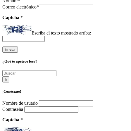
Nombre
*
Correo electrónico
*
Captcha
*
Escriba el texto mostrado arriba:
¿Qué te apetece leer?
Ir
¡Conéctate!
Nombre de usuario
Contraseña
Captcha
*