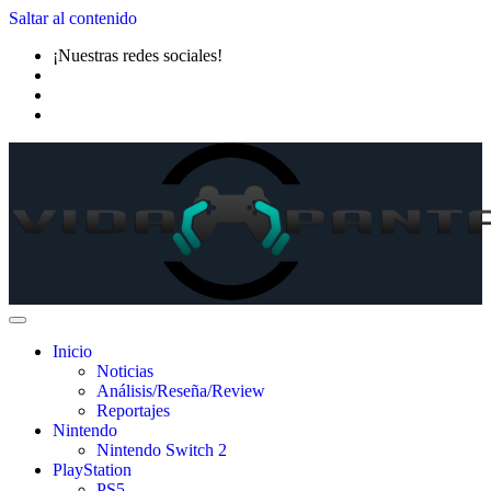
Saltar al contenido
¡Nuestras redes sociales!
Inicio
Noticias
Análisis/Reseña/Review
Reportajes
Nintendo
Nintendo Switch 2
PlayStation
PS5