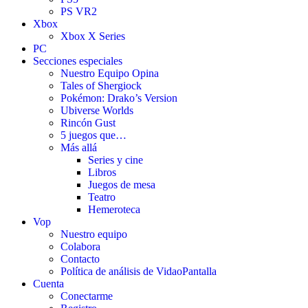
PS VR2
Xbox
Xbox X Series
PC
Secciones especiales
Nuestro Equipo Opina
Tales of Shergiock
Pokémon: Drako’s Version
Ubiverse Worlds
Rincón Gust
5 juegos que…
Más allá
Series y cine
Libros
Juegos de mesa
Teatro
Hemeroteca
Vop
Nuestro equipo
Colabora
Contacto
Política de análisis de VidaoPantalla
Cuenta
Conectarme