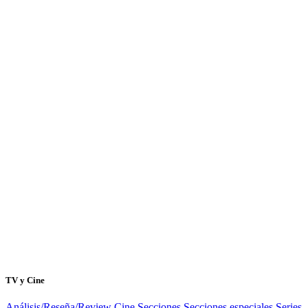
TV y Cine
Análisis/Reseña/Review
Cine
Secciones
Secciones especiales
Series