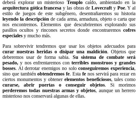
deberá explorar un misterioso
Templo
caído, ambientado en la
arquitectura gótica francesa
y las obras de
Lovecraft
y
Poe
. Y al
estilo de juegos de este subgénero, desentrañaremos su historia
leyendo la descripción
de cada arma, armadura, objeto o carta que
nos encontremos. Elementos que descubriremos explorando sus
pasillos ocultos y rincones secretos donde encontraremos
cofres
especiales
y mucho más.
Para sobrevivir tendremos que usar los objetos adecuados para
curar nuestras heridas o disipar una maldición
. Objetos que
deberemos usar de forma sabia.
Su sistema de combate será
pesado,
y nos enfrentaremos con
terribles monstruos y grandes
bosses
. Al derrotar enemigos no solo
conseguiremos experiencia
,
sino que también
obtendremos fe
. Esta
fe
nos servirá para rezar en
ciertos monumentos y obtener
elementos beneficiosos
, tales como
curarse, abrir puertas o conseguir objetos
. Si morimos
perderemos todas nuestras armas y objetos
, aunque un herrero
misterioso nos conservará algunas de ellas.