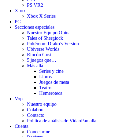
PS VR2
Xbox
Xbox X Series
PC
Secciones especiales
Nuestro Equipo Opina
Tales of Shergiock
Pokémon: Drako’s Version
Ubiverse Worlds
Rincón Gust
5 juegos que…
Más allá
Series y cine
Libros
Juegos de mesa
Teatro
Hemeroteca
Vop
Nuestro equipo
Colabora
Contacto
Política de análisis de VidaoPantalla
Cuenta
Conectarme