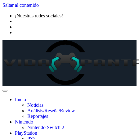
Saltar al contenido
¡Nuestras redes sociales!
Inicio
Noticias
Análisis/Reseña/Review
Reportajes
Nintendo
Nintendo Switch 2
PlayStation
PS5