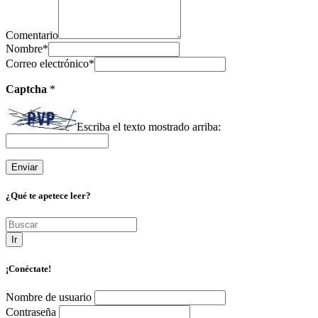
Comentario
Nombre
*
Correo electrónico
*
Captcha
*
Escriba el texto mostrado arriba:
¿Qué te apetece leer?
Ir
¡Conéctate!
Nombre de usuario
Contraseña